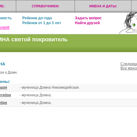
Е:
СПРАВОЧНИКИ:
ИМЕНА И ДАТЫ:
нность
Ребенок до года
Задать вопрос
Ребенок от 1 до 3 лет
Найти друзей
АНИЯ
НА святой покровитель
НА
Следующи
Все женс
ое к Домн.
ины:
варя
- мученица Домна Никомидийская.
нтября
- мученица Домна.
ября
- мученица Домна.