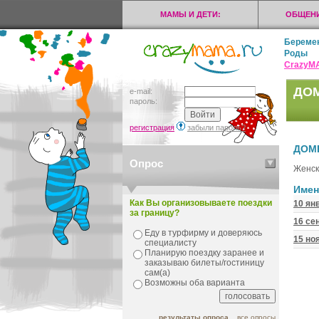
МАМЫ И ДЕТИ:
ОБЩЕНИ
Береме
Роды
CrazyМ
ДОМ
e-mail:
пароль:
регистрация
забыли пароль?
ДОМ
Опрос
Женск
Имен
Как Вы организовываете поездки
10 ян
за границу?
16 се
Еду в турфирму и доверяюсь
15 но
специалисту
Планирую поездку заранее и
заказываю билеты/гостиницу
сам(а)
Возможны оба варианта
результаты опроса
все опросы