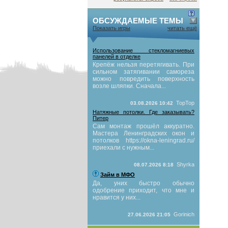
ОБСУЖДАЕМЫЕ ТЕМЫ
Показать игры
читать ещё
Использование стекломагниевых
панелей в отделке
Крепёж нельзя перетягивать. При
сильном затягивании самореза
можно повредить поверхность
возле шляпки. Сначала...
TopTop
03.08.2026 10:42
Натяжные потолки. Где заказывать?
Питер
Сам монтаж прошёл аккуратно.
Мастера Ленинградских окон и
потолков https://okna-leningrad.ru/
приехали с нужным...
Shyrka
08.07.2026 8:18
Займ в МФО
Да, уних быстро обычно
одобрение приходит, что мне и
нравится у них...
Gorinich
27.06.2026 21:05