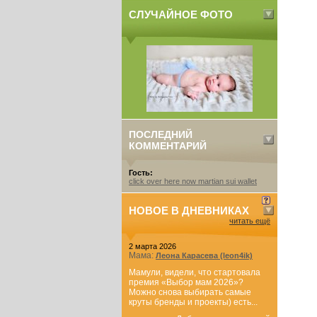
СЛУЧАЙНОЕ ФОТО
ПОСЛЕДНИЙ
КОММЕНТАРИЙ
Гость:
click over here now martian sui wallet
НОВОЕ В ДНЕВНИКАХ
читать ещё
2 марта 2026
Мама:
Леона Карасева (leon4ik)
Мамули, видели, что стартовала
премия «Выбор мам 2026»?
Можно снова выбирать самые
круты бренды и проекты) есть...