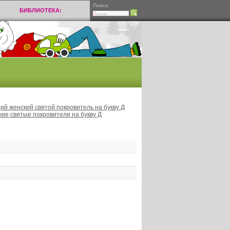
Поиск:
БИБЛИОТЕКА:
й женский святой покровитель на букву Д
кие святые покровители на букву Д