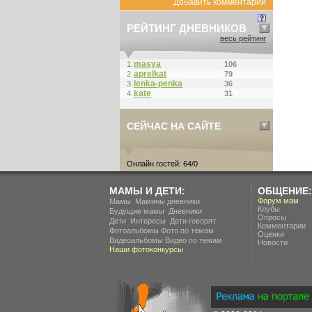
Добавить комментарий
РЕЙТИНГ ДНЕВНИКОВ
весь рейтинг
masya
1.
106
aprelkat
2.
79
lenka-penka
3.
36
kate
4.
31
СЕЙЧАС НА САЙТЕ
Онлайн гостей: 64/0
МАМЫ И ДЕТИ:
ОБЩЕНИЕ:
.
Форум мам
Мамы
Мамины дневники
Клубы
.
Будущие мамы
Дневники
Опросы
.
.
Дети
Интересы
Дети говорят
Комментарии
Фотоальбомы
Фото по темам
Оценки
Видеоальбомы
Видео по темам
Новости
Наши фотоконкурсы