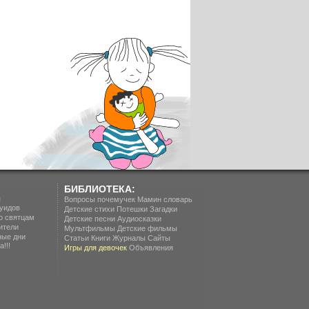
БИБЛИОТЕКА:
п
Вопросы почемучек
Мамин словарь
уидов
Детские стихи
Потешки
Загадки
о святцам
Детские песни
Аудиосказки
ители
Мультфильмы
Детские фильмы
ные дни
Статьи
Книги
Журналы
Сайты
!!!
Игры для девочек
Объявления