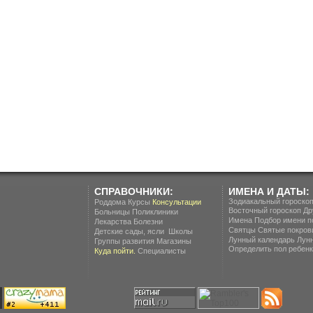
СПРАВОЧНИКИ:
ИМЕНА И ДАТЫ:
Зодиакальный гороско
Роддома
Курсы
Консультации
Восточный гороскоп
Др
Больницы
Поликлиники
Имена
Подбор имени п
Лекарства
Болезни
Святцы
Святые покров
.
Детские сады, ясли
Школы
Лунный календарь
Лун
Группы развития
Магазины
Определить пол ребенка
Куда пойти.
Специалисты