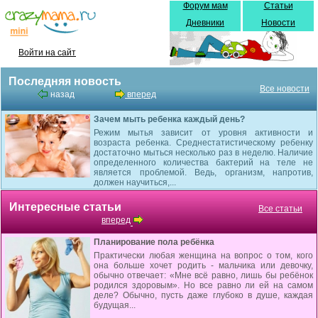
Форум мам
Статьи
Дневники
Новости
Войти на сайт
Последняя новость
Все новости
назад
вперед
Зачем мыть ребенка каждый день?
Режим мытья зависит от уровня активности и
возраста ребенка. Среднестатистическому ребенку
достаточно мыться несколько раз в неделю. Наличие
определенного количества бактерий на теле не
является проблемой. Ведь, организм, напротив,
должен научиться,...
Интересные статьи
Все статьи
вперед
Планирование пола ребёнка
Практически любая женщина на вопрос о том, кого
она больше хочет родить - мальчика или девочку,
обычно отвечает: «Мне всё равно, лишь бы ребёнок
родился здоровым». Но все равно ли ей на самом
деле? Обычно, пусть даже глубоко в душе, каждая
будущая...