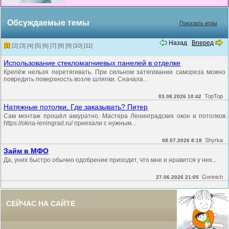
Обсуждаемые темы
Показать игры
Назад
Вперед
[1]
[2]
[3]
[4]
[5]
[6]
[7]
[8]
[9]
[10]
[11]
Использование стекломагниевых панелей в отделке
Крепёж нельзя перетягивать. При сильном затягивании самореза можно
повредить поверхность возле шляпки. Сначала...
TopTop
03.08.2026 10:42
Натяжные потолки. Где заказывать? Питер
Сам монтаж прошёл аккуратно. Мастера Ленинградских окон и потолков
https://okna-leningrad.ru/ приехали с нужным...
Shyrka
08.07.2026 8:18
Займ в МФО
Да, уних быстро обычно одобрение приходит, что мне и нравится у них...
Gorinich
27.06.2026 21:05
СЕЙЧАС НА САЙТЕ