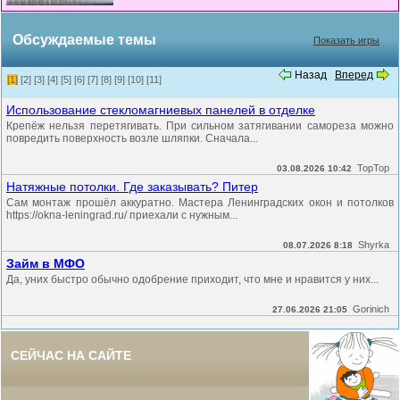
Обсуждаемые темы
Показать игры
Назад
Вперед
[1]
[2]
[3]
[4]
[5]
[6]
[7]
[8]
[9]
[10]
[11]
Использование стекломагниевых панелей в отделке
Крепёж нельзя перетягивать. При сильном затягивании самореза можно
повредить поверхность возле шляпки. Сначала...
TopTop
03.08.2026 10:42
Натяжные потолки. Где заказывать? Питер
Сам монтаж прошёл аккуратно. Мастера Ленинградских окон и потолков
https://okna-leningrad.ru/ приехали с нужным...
Shyrka
08.07.2026 8:18
Займ в МФО
Да, уних быстро обычно одобрение приходит, что мне и нравится у них...
Gorinich
27.06.2026 21:05
СЕЙЧАС НА САЙТЕ