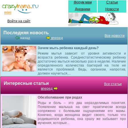
Форум мам
Статьи
Дневники
Новости
Войти на сайт
Последняя новость
Все новости
назад
вперед
Зачем мыть ребенка каждый день?
Режим мытья зависит от уровня активности и
возраста ребенка. Среднестатистическому ребенку
достаточно мыться несколько раз в неделю. Наличие
определенного количества бактерий на теле не
является проблемой. Ведь, организм, напротив,
должен научиться,...
Интересные статьи
Все статьи
вперед
Обезболивание при родах
Роды и боль – это два неразделимых понятия.
Появление малыша на свет практически всегда
сопряжено с болевыми ощущениями его мамы.
Конечно, когда женщина видит своего, только что
родившегося ребенка, она сразу же забывает про
мучения, которые...