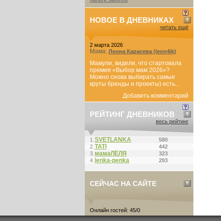
НОВОЕ В ДНЕВНИКАХ
читать ещё
2 марта 2026
Мама:
Леона Карасева (leon4ik)
Мамули, видели, что стартовала
премия «Выбор мам 2026»?
Можно снова выбирать самые
круты бренды и проекты) есть...
Добавить комментарий
РЕЙТИНГ ДНЕВНИКОВ
весь рейтинг
SVETLANKA
1.
580
ТАТI
2.
442
мамаЛЁЛЯ
3.
323
lenka-penka
4.
293
СЕЙЧАС НА САЙТЕ
Онлайн гостей: 45/0