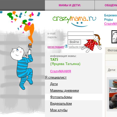
МАМЫ И ДЕТИ:
ОБЩЕНИ
Береме
Роды
CrazyМ
e-mail:
пароль:
регистрация
забыли пароль?
Фото
информация мамы:
ТАТI
(Ярцева Татьяна)
Дети:
CrazyМАНИЯ
Я специалист
Дети
Мамины дневники
Фотоальбомы
Видеоальбом
Мои клубы