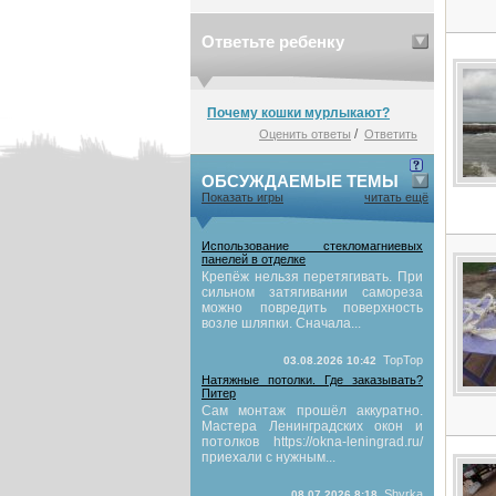
Ответьте ребенку
Почему кошки мурлыкают?
/
Оценить ответы
Ответить
ОБСУЖДАЕМЫЕ ТЕМЫ
Показать игры
читать ещё
Использование стекломагниевых
панелей в отделке
Крепёж нельзя перетягивать. При
сильном затягивании самореза
можно повредить поверхность
возле шляпки. Сначала...
TopTop
03.08.2026 10:42
Натяжные потолки. Где заказывать?
Питер
Сам монтаж прошёл аккуратно.
Мастера Ленинградских окон и
потолков https://okna-leningrad.ru/
приехали с нужным...
Shyrka
08.07.2026 8:18