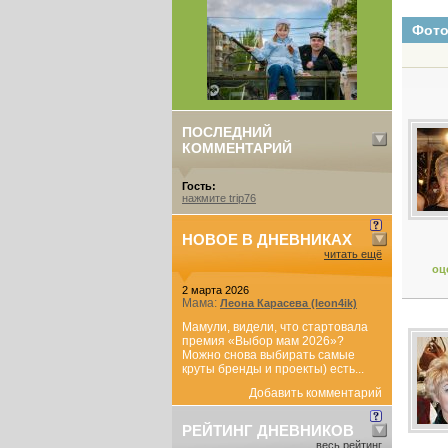
Фот
ПОСЛЕДНИЙ
КОММЕНТАРИЙ
Гость:
нажмите trip76
НОВОЕ В ДНЕВНИКАХ
читать ещё
оц
2 марта 2026
Мама:
Леона Карасева (leon4ik)
Мамули, видели, что стартовала
премия «Выбор мам 2026»?
Можно снова выбирать самые
круты бренды и проекты) есть...
Добавить комментарий
РЕЙТИНГ ДНЕВНИКОВ
весь рейтинг