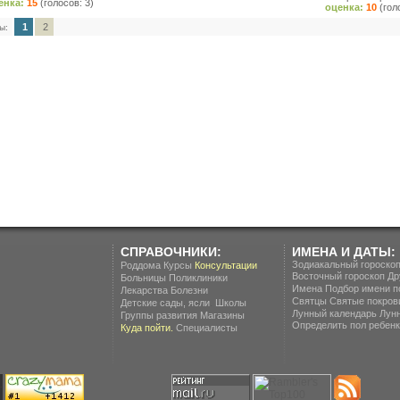
енка:
15
(голосов: 3)
оценка:
10
(гол
1
2
ы:
СПРАВОЧНИКИ:
ИМЕНА И ДАТЫ:
Зодиакальный гороско
Роддома
Курсы
Консультации
Восточный гороскоп
Др
Больницы
Поликлиники
Имена
Подбор имени п
Лекарства
Болезни
Святцы
Святые покров
.
Детские сады, ясли
Школы
Лунный календарь
Лун
Группы развития
Магазины
Определить пол ребенка
Куда пойти.
Специалисты