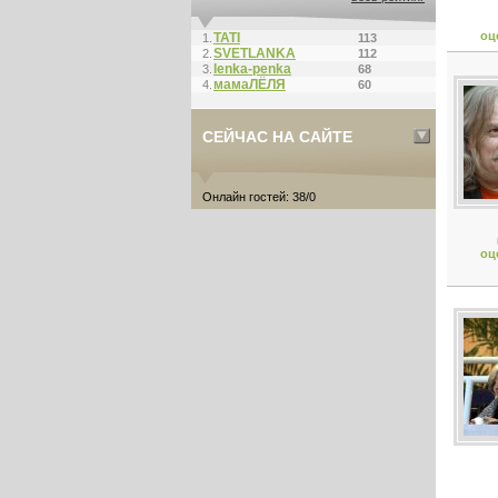
оц
ТАТI
1.
113
SVETLANKA
2.
112
lenka-penka
3.
68
мамаЛЁЛЯ
4.
60
СЕЙЧАС НА САЙТЕ
Онлайн гостей: 38/0
оц