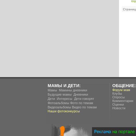
оц
Страниц
МАМЫ И ДЕТИ:
ОБЩЕНИЕ:
.
Форум мам
Мамы
Мамины дневники
Клубы
.
Будущие мамы
Дневники
Опросы
.
.
Дети
Интересы
Дети говорят
Комментарии
Фотоальбомы
Фото по темам
Оценки
Видеоальбомы
Видео по темам
Новости
Наши фотоконкурсы