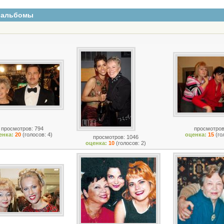
оальбомы
просмотров: 794
просмотров
енка:
20
(голосов: 4)
оценка:
15
(го
просмотров: 1046
оценка:
10
(голосов: 2)