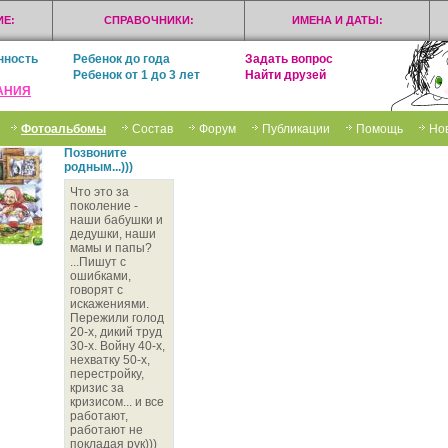
Е:
СПРАВОЧНИКИ:
ИМЕНА И ДАТЫ:
нность
Ребенок до года
Задать вопрос
Ребенок от 1 до 3 лет
Найти друзей
АНИЯ
Фотоальбомы
Состав
Форум
Публикации
Помощь
Но
Позвоните
родным...)))
Что это за
поколение -
наши бабушки и
дедушки, наши
мамы и папы?
...Пишут с
ошибками,
говорят с
искажениями.
Пережили голод
20-х, дикий труд
30-х. Войну 40-х,
нехватку 50-х,
перестройку,
кризис за
кризисом... и все
работают,
работают не
покладая рук)))