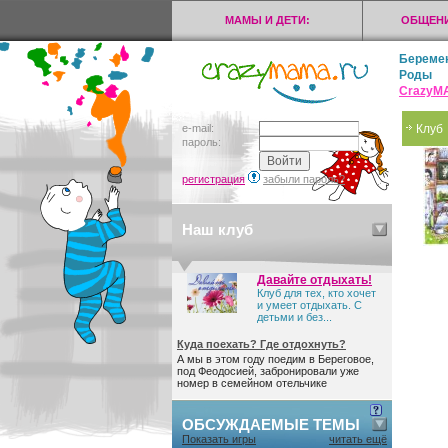
МАМЫ И ДЕТИ:
ОБЩЕНИ
Береме
Роды
CrazyМ
e-mail:
Клуб
пароль:
регистрация
забыли пароль?
Наш клуб
Давайте отдыхать!
Клуб для тех, кто хочет
и умеет отдыхать. С
детьми и без...
Куда поехать? Где отдохнуть?
А мы в этом году поедим в Береговое,
под Феодосией, забронировали уже
номер в семейном отельчике
ОБСУЖДАЕМЫЕ ТЕМЫ
Показать игры
читать ещё