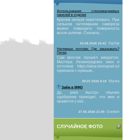
Использование стекломагниевых
панелей в отделке
Крепёж нельзя перетягивать. При
сильном затягивании самореза
можно повредить поверхность
возле шляпки. Сначала...
TopTop
03.08.2026 10:42
Натяжные потолки. Где заказывать?
Питер
Сам монтаж прошёл аккуратно.
Мастера Ленинградских окон и
потолков https://okna-leningrad.ru/
приехали с нужным...
Shyrka
08.07.2026 8:18
Займ в МФО
Да, уних быстро обычно
одобрение приходит, что мне и
нравится у них...
Gorinich
27.06.2026 21:05
СЛУЧАЙНОЕ ФОТО