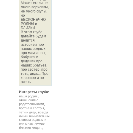
Может стали не
много ворчливы,
не много скупы,
но
БЕСКОНЕЧНО
РОДНЫ и
БЛИЗКИ...
В этом клубе
давайте будем
делится
историей про
наших родных,
про мам и пап,
бабушек и
дедушек,про
наших братьев,
про сестер, про
теть, дядь... Про
хорошее и не
очень...
Интересы клуба:
,
наша родня.
отношения с
,
родственниками
,
братья и сестры
,
тети и дяди
всегда
ли мы внимательны
к своим родным и
,
они к нам
чужие
,
близкие люди...