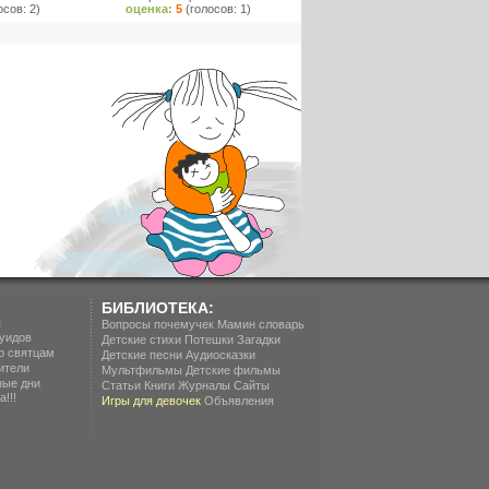
осов: 2)
оценка:
5
(голосов: 1)
БИБЛИОТЕКА:
п
Вопросы почемучек
Мамин словарь
уидов
Детские стихи
Потешки
Загадки
о святцам
Детские песни
Аудиосказки
ители
Мультфильмы
Детские фильмы
ные дни
Статьи
Книги
Журналы
Сайты
!!!
Игры для девочек
Объявления