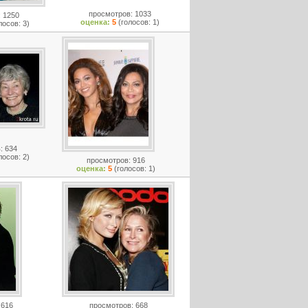
просмотров: 1033
 1250
оценка:
5
(голосов: 1)
лосов: 3)
: 634
лосов: 2)
просмотров: 916
оценка:
5
(голосов: 1)
 616
просмотров: 668