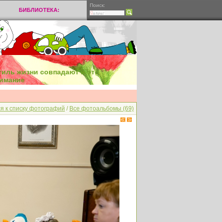
Поиск:
БИБЛИОТЕКА:
стиль жизни совпадают и это
нимание
я к списку фотографий
/
Все фотоальбомы (69)