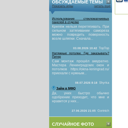
ОБСУЖДАЕМЫЕ ТЕМЫ
Показать игры
читать ещё
Использование стекломагниевых
панелей в отделке
Крепёж нельзя перетягивать. При
сильном затягивании самореза
можно повредить поверхность
возле шляпки. Сначала...
TopTop
03.08.2026 10:42
Натяжные потолки. Где заказывать?
Питер
Сам монтаж прошёл аккуратно.
Мастера Ленинградских окон и
потолков https://okna-leningrad.ru/
приехали с нужным...
Shyrka
08.07.2026 8:18
Займ в МФО
Да, уних быстро обычно
одобрение приходит, что мне и
нравится у них...
Gorinich
27.06.2026 21:05
СЛУЧАЙНОЕ ФОТО