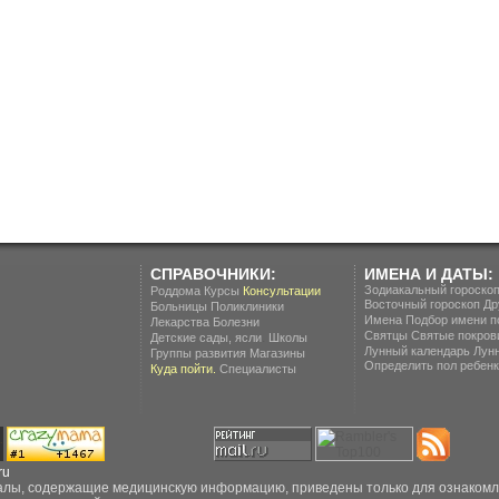
СПРАВОЧНИКИ:
ИМЕНА И ДАТЫ:
Зодиакальный гороско
Роддома
Курсы
Консультации
Восточный гороскоп
Др
Больницы
Поликлиники
Имена
Подбор имени п
Лекарства
Болезни
Святцы
Святые покров
.
Детские сады, ясли
Школы
Лунный календарь
Лун
Группы развития
Магазины
Определить пол ребенка
Куда пойти.
Специалисты
ru
ы, содержащие медицинскую информацию, приведены только для ознакомлен