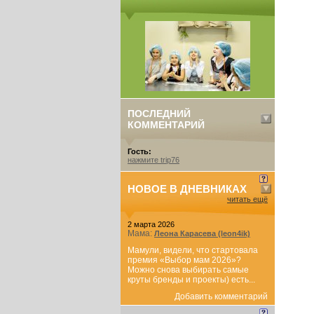
ПОСЛЕДНИЙ
КОММЕНТАРИЙ
Гость:
нажмите trip76
НОВОЕ В ДНЕВНИКАХ
читать ещё
2 марта 2026
Мама:
Леона Карасева (leon4ik)
Мамули, видели, что стартовала
премия «Выбор мам 2026»?
Можно снова выбирать самые
круты бренды и проекты) есть...
Добавить комментарий