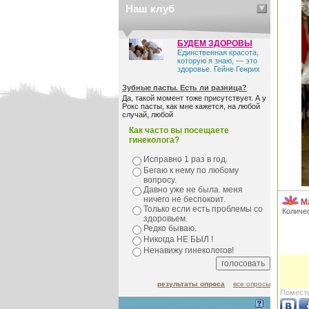
Наш клуб
БУДЕМ ЗДОРОВЫ
Единственная красота,
которую я знаю, — это
здоровье. Гейне Генрих
Зубные пасты. Есть ли разница?
Да, такой момент тоже присутствует. А у
Рокс пасты, как мне кажется, на любой
случай, любой
Как часто вы посещаете
гинеколога?
Исправно 1 раз в год.
Бегаю к нему по любому
вопросу.
Давно уже не была. меня
ничего не беспокоит.
М
Только если есть проблемы со
Количе
здоровьем.
Редко бываю.
Никогда НЕ БЫЛ !
Ненавижу гинекологов!
результаты опроса
все опросы
Помести