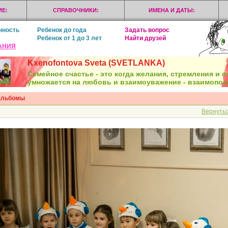
Е:
СПРАВОЧНИКИ:
ИМЕНА И ДАТЫ:
нность
Ребенок до года
Задать вопрос
Ребенок от 1 до 3 лет
Найти друзей
АНИЯ
Kxenofontova Sveta (SVETLANKA)
Семейное счастье - это когда желания, стремления и 
умножается на любовь и взаимоуважение - взаимопо
альбомы
Вернутьс