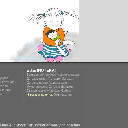
БИБЛИОТЕКА:
п
Вопросы почемучек
Мамин словарь
уидов
Детские стихи
Потешки
Загадки
о святцам
Детские песни
Аудиосказки
ители
Мультфильмы
Детские фильмы
ные дни
Статьи
Книги
Журналы
Сайты
!!!
Игры для девочек
Объявления
ия и не могут быть использованы для лечения