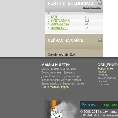
РЕЙТИНГ ДНЕВНИКОВ
весь рейтинг
ТАТI
1.
116
SVETLANKA
2.
115
lenka-penka
3.
70
мамаЛЁЛЯ
4.
62
СЕЙЧАС НА САЙТЕ
Онлайн гостей: 32/0
МАМЫ И ДЕТИ:
ОБЩЕНИЕ:
.
Форум мам
Мамы
Мамины дневники
Клубы
.
Будущие мамы
Дневники
Опросы
.
.
Дети
Интересы
Дети говорят
Комментарии
Фотоальбомы
Фото по темам
Оценки
Видеоальбомы
Видео по темам
Новости
Наши фотоконкурсы
© 2008-2014
crazymama.
ВНИМАНИЕ! Все материал