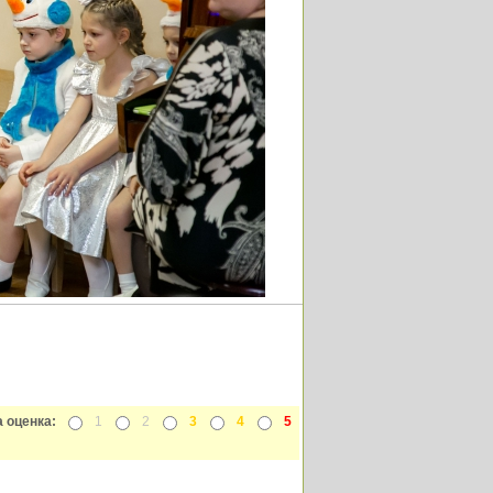
 оценка:
1
2
3
4
5