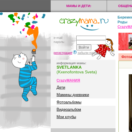
МАМЫ И ДЕТИ:
ОБЩЕНИ
Береме
Роды
CrazyМ
e-mail:
пароль:
регистрация
забыли пароль?
Фото
информация мамы:
SVETLANKA
(Kxenofontova Sveta)
CrazyМАНИЯ
Дети
Мамины дневники
Фотоальбомы
Видеоальбом
Мои клубы