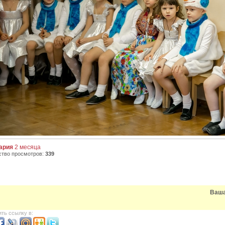
ария
2 месяца
ство просмотров:
339
Ваша
ть ссылку в: