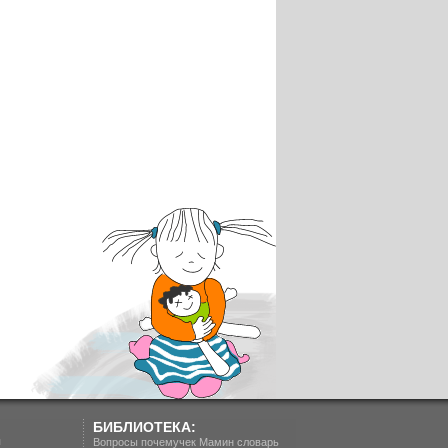
БИБЛИОТЕКА:
п
Вопросы почемучек
Мамин словарь