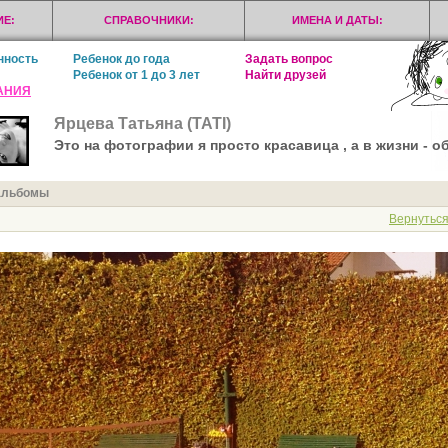
Е:
СПРАВОЧНИКИ:
ИМЕНА И ДАТЫ:
нность
Ребенок до года
Задать вопрос
Ребенок от 1 до 3 лет
Найти друзей
АНИЯ
Ярцева Татьяна (ТАТI)
Это на фотографии я просто красавица , а в жизни -
альбомы
Вернуться