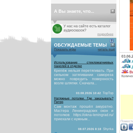
А Вы знаете, что...
У нас на сайте есть каталог
аудиосказок?
подробнее
ОБСУЖДАЕМЫЕ ТЕМЫ
Показать игры
читать ещё
03.06.
Использование стекломагниевых
панелей в отделке
Крепёж нельзя перетягивать. При
В
сильном затягивании самореза
Количе
можно повредить поверхность
возле шляпки. Сначала...
TopTop
03.08.2026 10:42
Натяжные потолки. Где заказывать?
Питер
Сам монтаж прошёл аккуратно.
Мастера Ленинградских окон и
потолков https://okna-leningrad.ru/
приехали с нужным...
Помести
Shyrka
08.07.2026 8:18