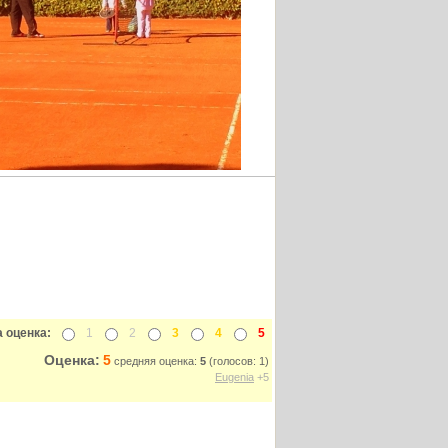
 оценка:
1
2
3
4
5
Оценка:
5
средняя оценка:
5
(голосов: 1)
Eugenia
+5