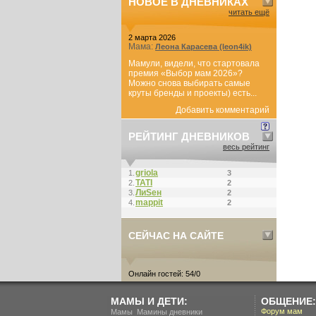
НОВОЕ В ДНЕВНИКАХ
читать ещё
2 марта 2026
Мама:
Леона Карасева (leon4ik)
Мамули, видели, что стартовала
премия «Выбор мам 2026»?
Можно снова выбирать самые
круты бренды и проекты) есть...
Добавить комментарий
РЕЙТИНГ ДНЕВНИКОВ
весь рейтинг
griola
1.
3
ТАТI
2.
2
ЛиSен
3.
2
mappit
4.
2
СЕЙЧАС НА САЙТЕ
Онлайн гостей: 54/0
МАМЫ И ДЕТИ:
ОБЩЕНИЕ:
.
Форум мам
Мамы
Мамины дневники