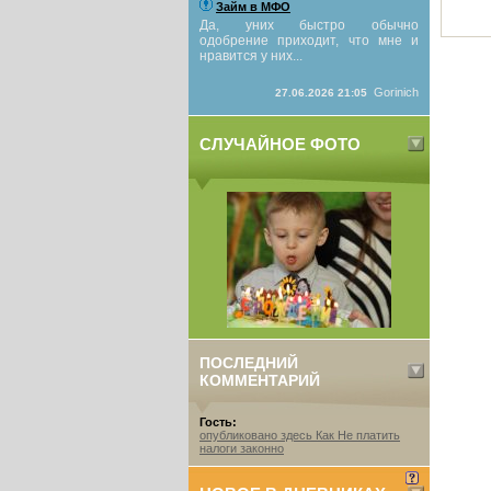
Займ в МФО
Да, уних быстро обычно
одобрение приходит, что мне и
нравится у них...
Gorinich
27.06.2026 21:05
СЛУЧАЙНОЕ ФОТО
ПОСЛЕДНИЙ
КОММЕНТАРИЙ
Гость:
опубликовано здесь Как Не платить
налоги законно