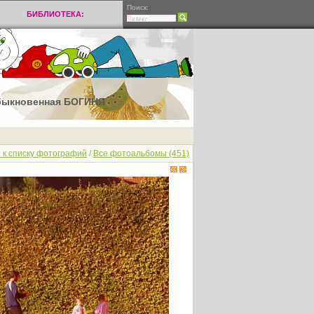
Поиск:
БИБЛИОТЕКА:
 обыкновенная БОГИНЯ
 к списку фотографий
/
Все фотоальбомы (451)