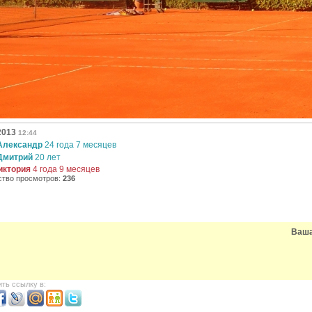
2013
12:44
Александр
24 года 7 месяцев
Дмитрий
20 лет
иктория
4 года 9 месяцев
ство просмотров:
236
Ваша
ть ссылку в: