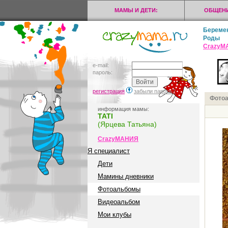
МАМЫ И ДЕТИ:
ОБЩЕНИ
Береме
Роды
CrazyМ
e-mail:
пароль:
регистрация
забыли пароль?
Фото
информация мамы:
ТАТI
(Ярцева Татьяна)
CrazyМАНИЯ
Я специалист
Дети
Мамины дневники
Фотоальбомы
Видеоальбом
Мои клубы