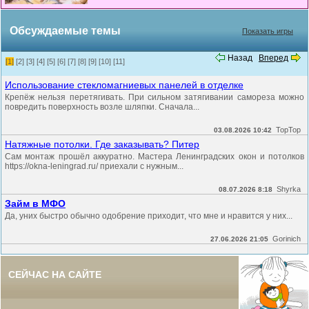
Обсуждаемые темы
Показать игры
Назад
Вперед
[1]
[2]
[3]
[4]
[5]
[6]
[7]
[8]
[9]
[10]
[11]
Использование стекломагниевых панелей в отделке
Крепёж нельзя перетягивать. При сильном затягивании самореза можно
повредить поверхность возле шляпки. Сначала...
TopTop
03.08.2026 10:42
Натяжные потолки. Где заказывать? Питер
Сам монтаж прошёл аккуратно. Мастера Ленинградских окон и потолков
https://okna-leningrad.ru/ приехали с нужным...
Shyrka
08.07.2026 8:18
Займ в МФО
Да, уних быстро обычно одобрение приходит, что мне и нравится у них...
Gorinich
27.06.2026 21:05
СЕЙЧАС НА САЙТЕ