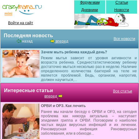
Форум мам
Статьи
Дневники
Новости
Войти на сайт
Последняя новость
Все новости
назад
вперед
Зачем мыть ребенка каждый день?
Режим мытья зависит от уровня активности и
возраста ребенка. Среднестатистическому ребенку
достаточно мыться несколько раз в неделю. Наличие
определенного количества бактерий на теле не
является проблемой. Ведь, организм, напротив,
должен научиться,...
Интересные статьи
Все статьи
вперед
ОРВИ и ОРЗ. Как лечить
Ранее мы начали беседу о ОРВИ и ОРЗ, на сегодня
проблема как никогда актуальна – наступает
эпидемия гриппа и ОРВИ. Поговорим о наиболее
частых видах вирусных инфекций и их лечении.
Риновирусная инфекция Риновирусные
заболевания, или в обиходе...