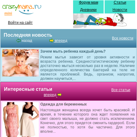
Форум мам
Статьи
Дневники
Новости
Войти на сайт
Последняя новость
Все новости
назад
вперед
Зачем мыть ребенка каждый день?
Режим мытья зависит от уровня активности и
возраста ребенка. Среднестатистическому ребенку
достаточно мыться несколько раз в неделю. Наличие
определенного количества бактерий на теле не
является проблемой. Ведь, организм, напротив,
должен научиться,...
Интересные статьи
Все статьи
вперед
Одежда для беременных
Настоящая женщина всегда хочет быть красивой. И
время, в течение которого она ждет появления на
свет своего малыша, не должно стать исключением.
Конечно, для этого придется сменить гардероб. Если
не полностью, то хотя бы частично. Для этого
вполне...