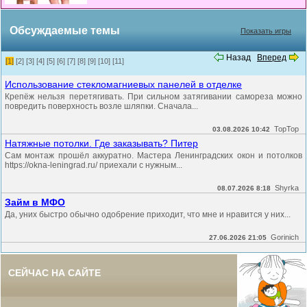
Обсуждаемые темы
Показать игры
Назад
Вперед
[1]
[2]
[3]
[4]
[5]
[6]
[7]
[8]
[9]
[10]
[11]
Использование стекломагниевых панелей в отделке
Крепёж нельзя перетягивать. При сильном затягивании самореза можно
повредить поверхность возле шляпки. Сначала...
TopTop
03.08.2026 10:42
Натяжные потолки. Где заказывать? Питер
Сам монтаж прошёл аккуратно. Мастера Ленинградских окон и потолков
https://okna-leningrad.ru/ приехали с нужным...
Shyrka
08.07.2026 8:18
Займ в МФО
Да, уних быстро обычно одобрение приходит, что мне и нравится у них...
Gorinich
27.06.2026 21:05
СЕЙЧАС НА САЙТЕ