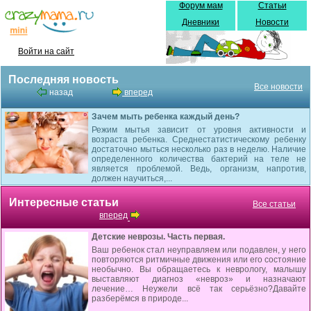
Форум мам
Статьи
Дневники
Новости
Войти на сайт
Последняя новость
Все новости
назад
вперед
Зачем мыть ребенка каждый день?
Режим мытья зависит от уровня активности и
возраста ребенка. Среднестатистическому ребенку
достаточно мыться несколько раз в неделю. Наличие
определенного количества бактерий на теле не
является проблемой. Ведь, организм, напротив,
должен научиться,...
Интересные статьи
Все статьи
вперед
Детские неврозы. Часть первая.
Ваш ребенок стал неуправляем или подавлен, у него
повторяются ритмичные движения или его состояние
необычно. Вы обращаетесь к неврологу, малышу
выставляют диагноз «невроз» и назначают
лечение… Неужели всё так серьёзно?Давайте
разберёмся в природе...