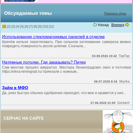
Обсуждаемые темы
Показать игры
Назад
Вперед
[1]
[2]
[3]
[4]
[5]
[6]
[7]
[8]
[9]
[10]
[11]
Использование стекломагниевых панелей в отделке
Крепёж нельзя перетягивать. При сильном затягивании самореза можно
повредить поверхность возле шляпки. Сначала...
TopTop
03.08.2026 10:42
Натяжные потолки. Где заказывать? Питер
Сам монтаж прошёл аккуратно. Мастера Ленинградских окон и потолков
https://okna-leningrad.ru/ приехали с нужным...
Shyrka
08.07.2026 8:18
Займ в МФО
Да, уних быстро обычно одобрение приходит, что мне и нравится у них...
Gorinich
27.06.2026 21:05
СЕЙЧАС НА САЙТЕ