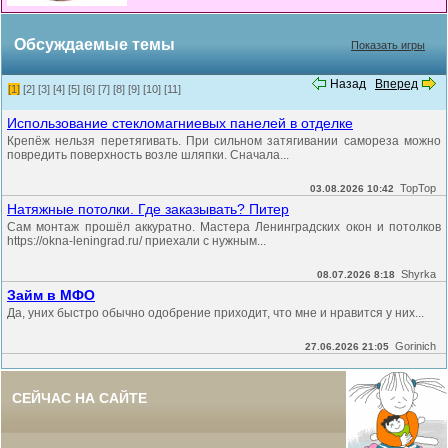
Обсуждаемые темы
Показать игры
Назад
Вперед
[1]
[2]
[3]
[4]
[5]
[6]
[7]
[8]
[9]
[10]
[11]
Использование стекломагниевых панелей в отделке
Крепёж нельзя перетягивать. При сильном затягивании самореза можно
повредить поверхность возле шляпки. Сначала...
TopTop
03.08.2026 10:42
Натяжные потолки. Где заказывать? Питер
Сам монтаж прошёл аккуратно. Мастера Ленинградских окон и потолков
https://okna-leningrad.ru/ приехали с нужным...
Shyrka
08.07.2026 8:18
Займ в МФО
Да, уних быстро обычно одобрение приходит, что мне и нравится у них...
Gorinich
27.06.2026 21:05
СЕЙЧАС НА САЙТЕ