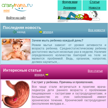
Форум мам
Статьи
Дневники
Новости
Войти на сайт
Последняя новость
Все новости
назад
вперед
Зачем мыть ребенка каждый день?
Режим мытья зависит от уровня активности и
возраста ребенка. Среднестатистическому ребенку
достаточно мыться несколько раз в неделю. Наличие
определенного количества бактерий на теле не
является проблемой. Ведь, организм, напротив,
должен научиться,...
Интересные статьи
Все статьи
вперед
Гастрит у ребенка. Причины и проявления.
Все чаще стали встречаться в практике врача-
педиатра дети раннего возраста с проблемами
пищеварения – гастритами и гастродуоденитами, и
большинство из этих заболеваний имеют
хроническое течение. Хронический гастродуоденит
(воспаление желудка и...