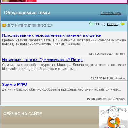
Обсуждаемые темы
Показать игры
Назад
Вперед
[1]
[2]
[3]
[4]
[5]
[6]
[7]
[8]
[9]
[10]
[11]
Использование стекломагниевых панелей в отделке
Крепёж нельзя перетягивать. При сильном затягивании самореза можно
повредить поверхность возле шляпки. Сначала...
TopTop
03.08.2026 10:42
Натяжные потолки. Где заказывать? Питер
Сам монтаж прошёл аккуратно. Мастера Ленинградских окон и потолков
https://okna-leningrad.ru/ приехали с нужным...
Shyrka
08.07.2026 8:18
Займ в МФО
Да, уних быстро обычно одобрение приходит, что мне и нравится у них...
Gorinich
27.06.2026 21:05
СЕЙЧАС НА САЙТЕ