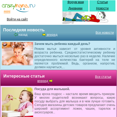
Форум мам
Статьи
Дневники
Новости
Войти на сайт
Последняя новость
Все новости
назад
вперед
Зачем мыть ребенка каждый день?
Режим мытья зависит от уровня активности и
возраста ребенка. Среднестатистическому ребенку
достаточно мыться несколько раз в неделю. Наличие
определенного количества бактерий на теле не
является проблемой. Ведь, организм, напротив,
должен научиться,...
Интересные статьи
Все статьи
вперед
Посуда для малышей.
Ваш кроха подрос – настало время вводить прикорм.
У многих родителей возникают вопросы, какую
посуду выбрать для малыша и в чем лучше готовить.
Сегодня магазины детских товаров предлагают очень
широкий ассортимент ложек, чашек, тарелок и
аксессуаров...