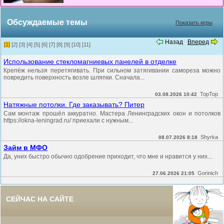
Обсуждаемые темы
Показать игры
Назад
Вперед
[1]
[2]
[3]
[4]
[5]
[6]
[7]
[8]
[9]
[10]
[11]
Использование стекломагниевых панелей в отделке
Крепёж нельзя перетягивать. При сильном затягивании самореза можно
повредить поверхность возле шляпки. Сначала...
TopTop
03.08.2026 10:42
Натяжные потолки. Где заказывать? Питер
Сам монтаж прошёл аккуратно. Мастера Ленинградских окон и потолков
https://okna-leningrad.ru/ приехали с нужным...
Shyrka
08.07.2026 8:18
Займ в МФО
Да, уних быстро обычно одобрение приходит, что мне и нравится у них...
Gorinich
27.06.2026 21:05
СЕЙЧАС НА САЙТЕ