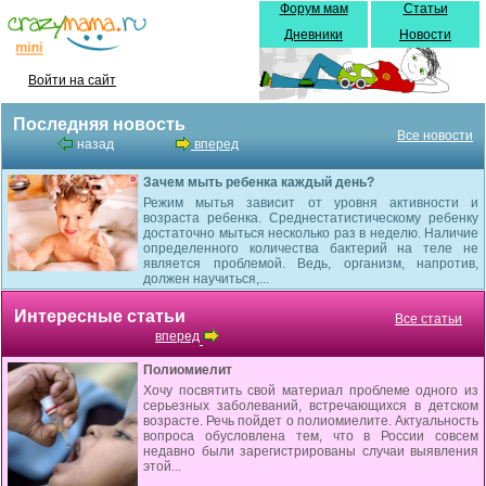
Форум мам
Статьи
Дневники
Новости
Войти на сайт
Последняя новость
Все новости
назад
вперед
Зачем мыть ребенка каждый день?
Режим мытья зависит от уровня активности и
возраста ребенка. Среднестатистическому ребенку
достаточно мыться несколько раз в неделю. Наличие
определенного количества бактерий на теле не
является проблемой. Ведь, организм, напротив,
должен научиться,...
Интересные статьи
Все статьи
вперед
Полиомиелит
Хочу посвятить свой материал проблеме одного из
серьезных заболеваний, встречающихся в детском
возрасте. Речь пойдет о полиомиелите. Актуальность
вопроса обусловлена тем, что в России совсем
недавно были зарегистрированы случаи выявления
этой...