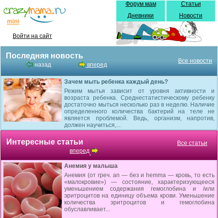
Форум мам
Статьи
Дневники
Новости
Войти на сайт
Последняя новость
Все новости
назад
вперед
Зачем мыть ребенка каждый день?
Режим мытья зависит от уровня активности и
возраста ребенка. Среднестатистическому ребенку
достаточно мыться несколько раз в неделю. Наличие
определенного количества бактерий на теле не
является проблемой. Ведь, организм, напротив,
должен научиться,...
Интересные статьи
Все статьи
вперед
Анемия у малыша
Анемия (от греч. an — без и hemma — кровь, то есть
«малокровие») — состояние, характеризующееся
умень­шением содержания гемоглобина и /или
эритроцитов на единицу объема крови. Уменьшение
количества эритроцитов и гемоглобина
обуславливает...