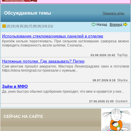
Обсуждаемые темы
Показать игры
Назад
Вперед
[1]
[2]
[3]
[4]
[5]
[6]
[7]
[8]
[9]
[10]
[11]
Использование стекломагниевых панелей в отделке
Крепёж нельзя перетягивать. При сильном затягивании самореза можно
повредить поверхность возле шляпки. Сначала...
TopTop
03.08.2026 10:42
Натяжные потолки. Где заказывать? Питер
Сам монтаж прошёл аккуратно. Мастера Ленинградских окон и потолков
https://okna-leningrad.ru/ приехали с нужным...
Shyrka
08.07.2026 8:18
Займ в МФО
Да, уних быстро обычно одобрение приходит, что мне и нравится у них...
Gorinich
27.06.2026 21:05
СЕЙЧАС НА САЙТЕ