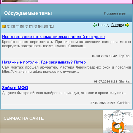
Обсуждаемые темы
Показать игры
Назад
Вперед
[1]
[2]
[3]
[4]
[5]
[6]
[7]
[8]
[9]
[10]
[11]
Использование стекломагниевых панелей в отделке
Крепёж нельзя перетягивать. При сильном затягивании самореза можно
повредить поверхность возле шляпки. Сначала...
TopTop
03.08.2026 10:42
Натяжные потолки. Где заказывать? Питер
Сам монтаж прошёл аккуратно. Мастера Ленинградских окон и потолков
https://okna-leningrad.ru/ приехали с нужным...
Shyrka
08.07.2026 8:18
Займ в МФО
Да, уних быстро обычно одобрение приходит, что мне и нравится у них...
Gorinich
27.06.2026 21:05
СЕЙЧАС НА САЙТЕ