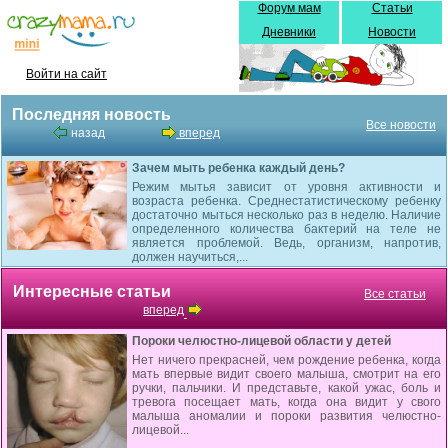
Форум мам
Статьи
Дневники
Новости
Войти на сайт
Последняя новость
Все новости
назад
вперед
Зачем мыть ребенка каждый день?
Режим мытья зависит от уровня активности и
возраста ребенка. Среднестатистическому ребенку
достаточно мыться несколько раз в неделю. Наличие
определенного количества бактерий на теле не
является проблемой. Ведь, организм, напротив,
должен научиться,...
Интересные статьи
Все статьи
вперед
Пороки челюстно-лицевой области у детей
Нет ничего прекрасней, чем рождение ребенка, когда
мать впервые видит своего малыша, смотрит на его
ручки, пальчики. И представьте, какой ужас, боль и
тревога посещает мать, когда она видит у свого
малыша аномалии и пороки развития челюстно-
лицевой...