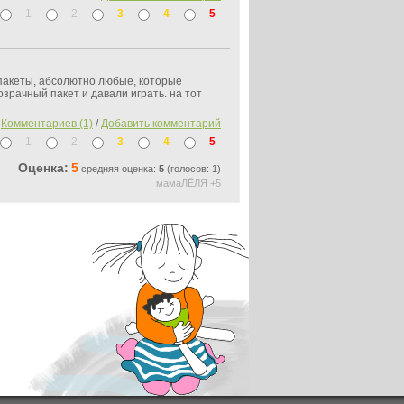
1
2
3
4
5
 пакеты, абсолютно любые, которые
зрачный пакет и давали играть. на тот
Комментариев (1)
/
Добавить комментарий
1
2
3
4
5
Оценка:
5
средняя оценка:
5
(голосов: 1)
мамаЛЁЛЯ
+5