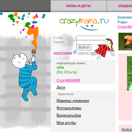
МАМЫ И ДЕТИ:
ОБЩЕНИ
Береме
Роды
CrazyМ
e-mail:
пароль:
регистрация
забыли пароль?
информация мамы:
olia
(Ка Ольга)
CrazyМАНИЯ
Дети
Кристина
Мамины дневники
Фотоальбомы
Видеоальбом
Мои клубы
Инфор