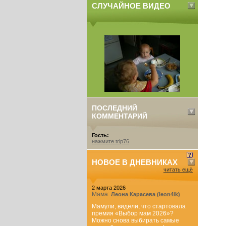
СЛУЧАЙНОЕ ВИДЕО
ПОСЛЕДНИЙ
КОММЕНТАРИЙ
Гость:
нажмите trip76
НОВОЕ В ДНЕВНИКАХ
читать ещё
2 марта 2026
Мама:
Леона Карасева (leon4ik)
Мамули, видели, что стартовала
премия «Выбор мам 2026»?
Можно снова выбирать самые