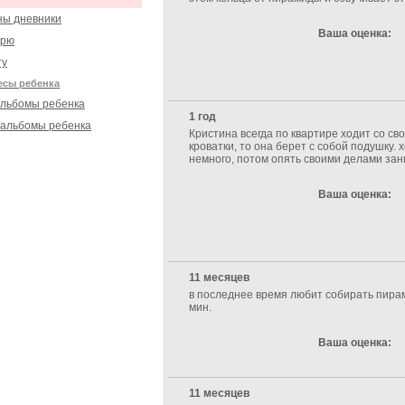
ы дневники
Ваша оценка:
орю
ту
есы ребенка
льбомы ребенка
1 год
альбомы ребенка
Кристина всегда по квартире ходит со св
кроватки, то она берет с собой подушку. 
немного, потом опять своими делами зани
Ваша оценка:
11 месяцев
в последнее время любит собирать пирам
мин.
Ваша оценка:
11 месяцев