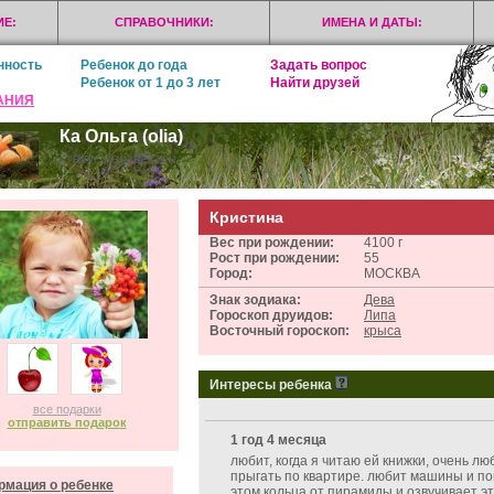
Е:
СПРАВОЧНИКИ:
ИМЕНА И ДАТЫ:
нность
Ребенок до года
Задать вопрос
Ребенок от 1 до 3 лет
Найти друзей
АНИЯ
Ка Ольга (olia)
статус неизвестен
Кристина
Вес при рождении:
4100 г
Рост при рождении:
55
Город:
МОСКВА
Знак зодиака:
Дева
Гороскоп друидов:
Липа
Восточный гороскоп:
крыса
Интересы ребенка
все подарки
отправить подарок
1 год 4 месяца
любит, когда я читаю ей книжки, очень лю
прыгать по квартире. любит машины и пок
мация о ребенке
этом кольца от пирамиды и озвучивает эт