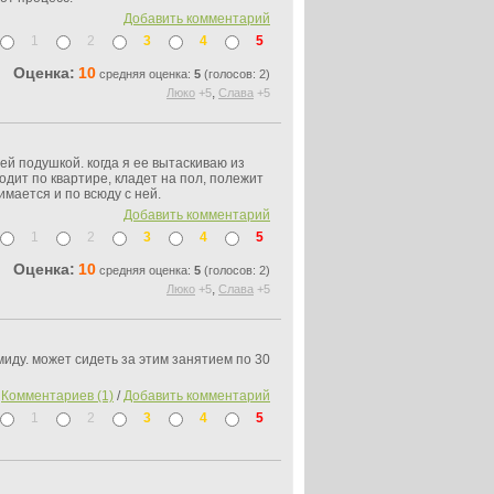
Добавить комментарий
1
2
3
4
5
Оценка:
10
средняя оценка:
5
(голосов: 2)
,
Люко
+5
Слава
+5
оей подушкой. когда я ее вытаскиваю из
ходит по квартире, кладет на пол, полежит
мается и по всюду с ней.
Добавить комментарий
1
2
3
4
5
Оценка:
10
средняя оценка:
5
(голосов: 2)
,
Люко
+5
Слава
+5
иду. может сидеть за этим занятием по 30
Комментариев (1)
/
Добавить комментарий
1
2
3
4
5