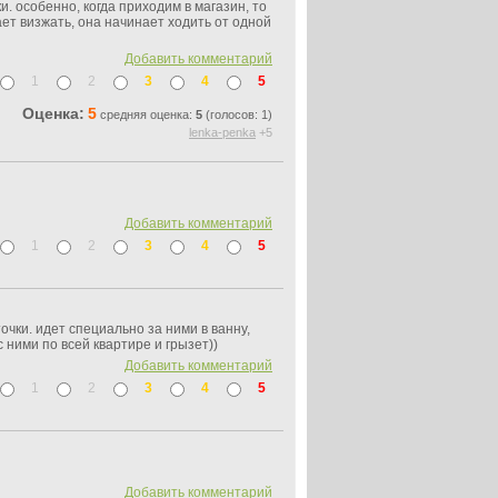
ки. особенно, когда приходим в магазин, то
ет визжать, она начинает ходить от одной
Добавить комментарий
1
2
3
4
5
Оценка:
5
средняя оценка:
5
(голосов: 1)
lenka-penka
+5
Добавить комментарий
1
2
3
4
5
чки. идет специально за ними в ванну,
с ними по всей квартире и грызет))
Добавить комментарий
1
2
3
4
5
Добавить комментарий