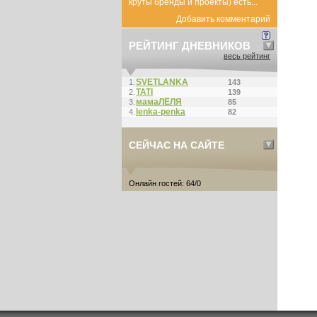
круты бренды и проекты) есть...
Добавить комментарий
РЕЙТИНГ ДНЕВНИКОВ
весь рейтинг
SVETLANKA
1.
143
ТАТI
2.
139
мамаЛЁЛЯ
3.
85
lenka-penka
4.
82
СЕЙЧАС НА САЙТЕ
Онлайн гостей: 64/0