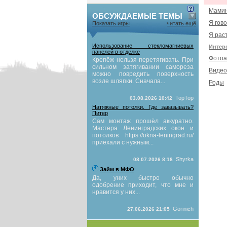
Мамин
ОБСУЖДАЕМЫЕ ТЕМЫ
Я гов
Показать игры
читать ещё
Я рас
Использование стекломагниевых
Интер
панелей в отделке
Фотоа
Крепёж нельзя перетягивать. При
сильном затягивании самореза
Видео
можно повредить поверхность
возле шляпки. Сначала...
Роды
TopTop
03.08.2026 10:42
Натяжные потолки. Где заказывать?
Питер
Сам монтаж прошёл аккуратно.
Мастера Ленинградских окон и
потолков https://okna-leningrad.ru/
приехали с нужным...
Shyrka
08.07.2026 8:18
Займ в МФО
Да, уних быстро обычно
одобрение приходит, что мне и
нравится у них...
Gorinich
27.06.2026 21:05