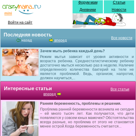
Форум мам
Статьи
Дневники
Новости
Войти на сайт
Последняя новость
Все новости
назад
вперед
Зачем мыть ребенка каждый день?
Режим мытья зависит от уровня активности и
возраста ребенка. Среднестатистическому ребенку
достаточно мыться несколько раз в неделю. Наличие
определенного количества бактерий на теле не
является проблемой. Ведь, организм, напротив,
должен научиться,...
Интересные статьи
Все статьи
вперед
Ранняя беременность, проблемы и решения.
Проблема ранней беременности возникла не сегодня
– ей много тысяч лет. Как получается, что дети
появляются у совсем юных мамочек? Обстоятельства
всегда разные, но проблема от этого не становится
менее острой.Когда беременность считается...