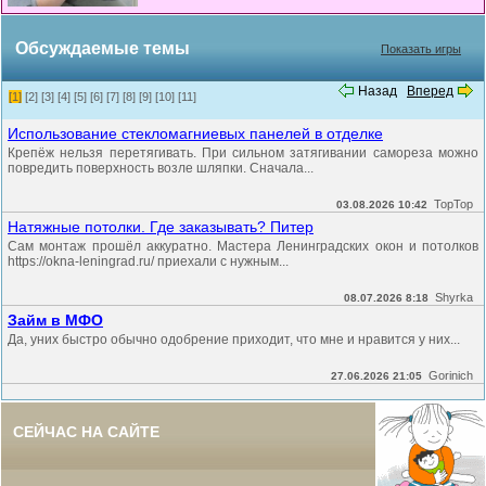
Обсуждаемые темы
Показать игры
Назад
Вперед
[1]
[2]
[3]
[4]
[5]
[6]
[7]
[8]
[9]
[10]
[11]
Использование стекломагниевых панелей в отделке
Крепёж нельзя перетягивать. При сильном затягивании самореза можно
повредить поверхность возле шляпки. Сначала...
TopTop
03.08.2026 10:42
Натяжные потолки. Где заказывать? Питер
Сам монтаж прошёл аккуратно. Мастера Ленинградских окон и потолков
https://okna-leningrad.ru/ приехали с нужным...
Shyrka
08.07.2026 8:18
Займ в МФО
Да, уних быстро обычно одобрение приходит, что мне и нравится у них...
Gorinich
27.06.2026 21:05
СЕЙЧАС НА САЙТЕ