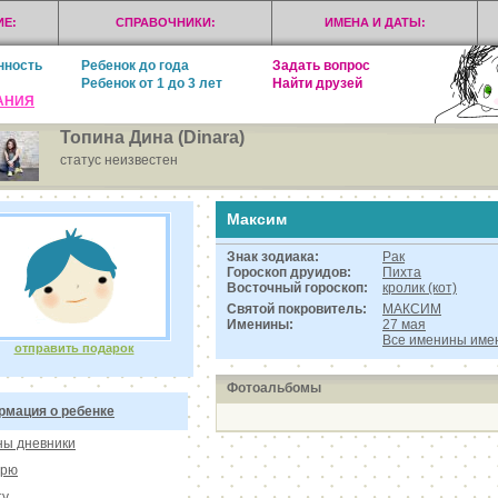
Е:
СПРАВОЧНИКИ:
ИМЕНА И ДАТЫ:
нность
Ребенок до года
Задать вопрос
Ребенок от 1 до 3 лет
Найти друзей
АНИЯ
Топина Дина (Dinara)
статус неизвестен
Максим
Знак зодиака:
Рак
Гороскоп друидов:
Пихта
Восточный гороскоп:
кролик (кот)
Святой покровитель:
МАКСИМ
Именины:
27 мая
Все именины им
отправить подарок
Фотоальбомы
мация о ребенке
ы дневники
орю
ту