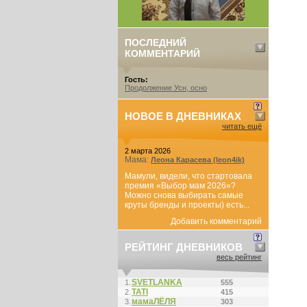
ПОСЛЕДНИЙ
КОММЕНТАРИЙ
Гость:
Продолжение Усн, осно
НОВОЕ В ДНЕВНИКАХ
читать ещё
2 марта 2026
Мама:
Леона Карасева (leon4ik)
Мамули, видели, что стартовала
премия «Выбор мам 2026»?
Можно снова выбирать самые
круты бренды и проекты) есть...
Добавить комментарий
РЕЙТИНГ ДНЕВНИКОВ
весь рейтинг
SVETLANKA
1.
555
ТАТI
2.
415
мамаЛЁЛЯ
3.
303