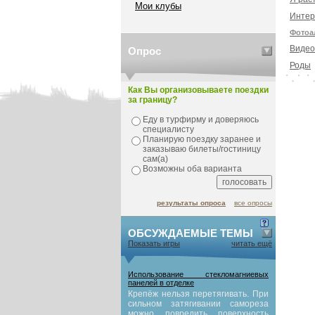
Мои клубы
Интер
Фотоа
Видео
Опрос
Роды
Как Вы организовываете поездки
за границу?
Еду в турфирму и доверяюсь
специалисту
Планирую поездку заранее и
заказываю билеты/гостиницу
сам(а)
Возможны оба варианта
результаты опроса
все опросы
ОБСУЖДАЕМЫЕ ТЕМЫ
Показать игры
читать ещё
Использование стекломагниевых
панелей в отделке
Крепёж нельзя перетягивать. При
сильном затягивании самореза
можно повредить поверхность