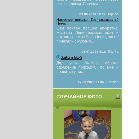
возле шляпки. Сначала...
TopTop
03.08.2026 10:42
Натяжные потолки. Где заказывать?
Питер
Сам монтаж прошёл аккуратно.
Мастера Ленинградских окон и
потолков https://okna-leningrad.ru/
приехали с нужным...
Shyrka
08.07.2026 8:18
Займ в МФО
Да, уних быстро обычно
одобрение приходит, что мне и
нравится у них...
Gorinich
27.06.2026 21:05
СЛУЧАЙНОЕ ФОТО