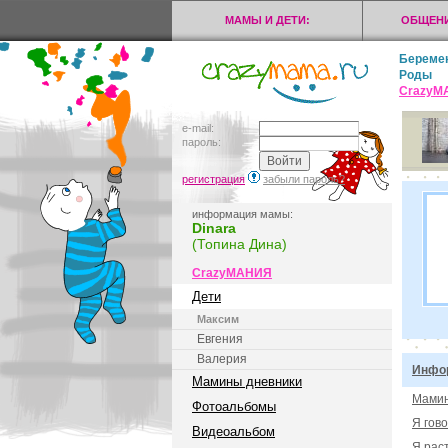
МАМЫ И ДЕТИ:
ОБЩЕНИ
Береме
Роды
CrazyМ
e-mail:
пароль:
регистрация
забыли пароль?
информация мамы:
Dinara
(Топина Дина)
CrazyМАНИЯ
Дети
Максим
Евгения
Валерия
Инфор
Мамины дневники
Мамин
Фотоальбомы
Я гов
Видеоальбом
Я рас