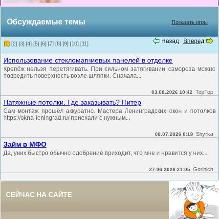
Обсуждаемые темы
Показать игры
Назад
Вперед
[1]
[2]
[3]
[4]
[5]
[6]
[7]
[8]
[9]
[10]
[11]
Использование стекломагниевых панелей в отделке
Крепёж нельзя перетягивать. При сильном затягивании самореза можно
повредить поверхность возле шляпки. Сначала...
TopTop
03.08.2026 10:42
Натяжные потолки. Где заказывать? Питер
Сам монтаж прошёл аккуратно. Мастера Ленинградских окон и потолков
https://okna-leningrad.ru/ приехали с нужным...
Shyrka
08.07.2026 8:18
Займ в МФО
Да, уних быстро обычно одобрение приходит, что мне и нравится у них...
Gorinich
27.06.2026 21:05
СЕЙЧАС НА САЙТЕ