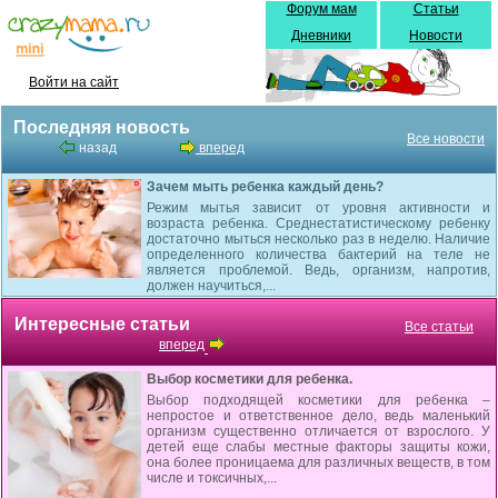
Форум мам
Статьи
Дневники
Новости
Войти на сайт
Последняя новость
Все новости
назад
вперед
Зачем мыть ребенка каждый день?
Режим мытья зависит от уровня активности и
возраста ребенка. Среднестатистическому ребенку
достаточно мыться несколько раз в неделю. Наличие
определенного количества бактерий на теле не
является проблемой. Ведь, организм, напротив,
должен научиться,...
Интересные статьи
Все статьи
вперед
Выбор косметики для ребенка.
Выбор подходящей косметики для ребенка –
непростое и ответственное дело, ведь маленький
организм существенно отличается от взрослого. У
детей еще слабы местные факторы защиты кожи,
она более проницаема для различных веществ, в том
числе и токсичных,...