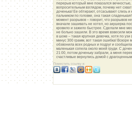
перерыв который мне показался вечностью, 
вопросительным взглядом, почему нет схватк
доченька! Ее обтирают, отсасывают слизь и к
пальчиком по головке, она такая сладенькая
момент разрывов – говорит, что разрывов н
вначале зашивать не хотел, но акушерка пос
кровило и зажило быстрее. Сделали мне мес
не больно зашили. В это время взвесили мою
в шоке – такая крупная девочка, хотя по узи
минус 300 грамм, вот такая ошибка! Вскоре 
обзвонила всех родных и подруг и сообщила 
маленькая сопела около моей груди. С доче
21:00, потом доченьку забрали, а меня пере
счастливые вернулись домой с драгоценным 
Поместить ссылку в: