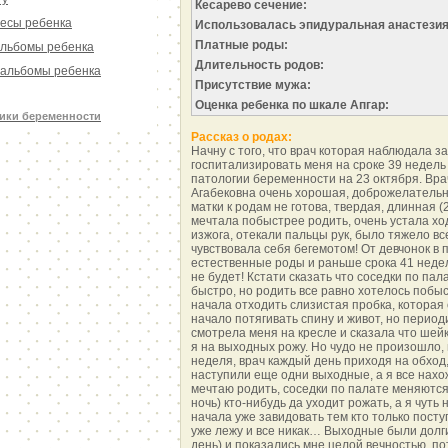
Кесарево сечение:
есы ребенка
Использовалась эпидуральная анастезия
Платные роды:
льбомы ребенка
Длительность родов:
альбомы ребенка
Присутствие мужа:
Оценка ребенка по шкале Апгар:
ики беременности
Рассказ о родах:
Начну с того, что врач которая наблюдала 
госпитализировать меня на сроке 39 недель
патологии беременности на 23 октября. Вра
Агабековна очень хорошая, доброжелательн
матки к родам не готова, твердая, длинная (2
мечтала побыстрее родить, очень устала х
изжога, отекали пальцы рук, было тяжело все
чувствовала себя бегемотом! От девчонок в 
естественные роды и раньше срока 41 неде
не будет! Кстати сказать что соседки по па
быстро, но родить все равно хотелось побы
начала отходить слизистая пробка, которая
начало потягивать спину и живот, но период
смотрела меня на кресле и сказала что шей
я на выходных рожу. Но чудо не произошло
неделя, врач каждый день приходя на обхо
наступили еще одни выходные, а я все нахо
мечтаю родить, соседки по палате меняются
ночь) кто-нибудь да уходит рожать, а я чуть
начала уже завидовать тем кто только поступ
уже лежу и все никак… Выходные были долги
день) и показались мне целой вечностью, п