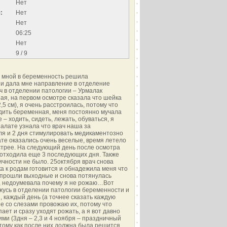
Нет
:
Нет
Нет
06:25
Нет
9 / 9
за мной в беременность решила
 и дала мне направление в отделение
ч в отделении патологии – Урмалак
ая, на первом осмотре сказала что шейка
,5 см), я очень расстроилась, потому что
одить беременная, меня постоянно мучала
 – ходить, сидеть, лежать, обуваться, я
палате узнала что врач наша за
ля и 2 дня стимулировать медикаментозно
лате оказались очень веселые, время летело
стрее. На следующий день после осмотра
 отходила еще 3 последующих дня. Также
ичности не было. 25октября врач снова
ка к родам готовится и обнадежила меня что
, прошли выходные и снова потянулась
д, недоумевала почему я не рожаю…Вот
жусь в отделении патологии беременности и
, каждый день (а точнее сказать каждую
 не со слезами провожаю их, потому что
ает и сразу уходят рожать, а я вот давно
ми (3дня – 2,3 и 4 ноября – праздничный
отому как после них должна была решится