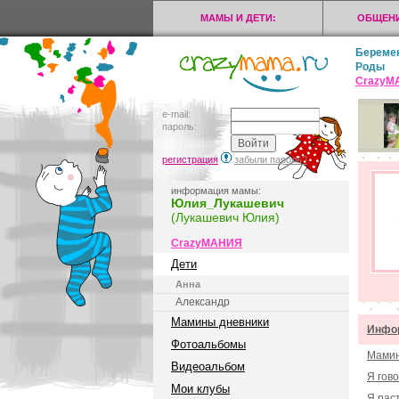
МАМЫ И ДЕТИ:
ОБЩЕНИ
Береме
Роды
CrazyМ
e-mail:
пароль:
регистрация
забыли пароль?
информация мамы:
Юлия_Лукашевич
(Лукашевич Юлия)
CrazyМАНИЯ
Дети
Анна
Александр
Мамины дневники
Инфор
Фотоальбомы
Мамин
Видеоальбом
Я гов
Мои клубы
Я рас