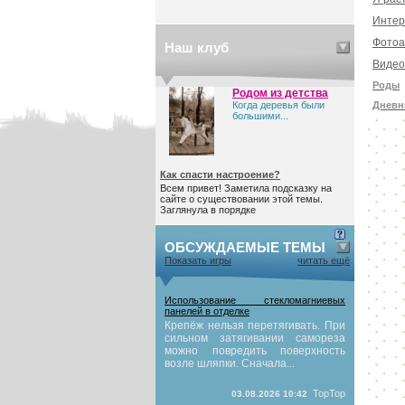
Интер
Фотоа
Наш клуб
Видео
Роды
Родом из детства
Когда деревья были
Дневн
большими...
Как спасти настроение?
Всем привет! Заметила подсказку на
сайте о существовании этой темы.
Заглянула в порядке
ОБСУЖДАЕМЫЕ ТЕМЫ
Показать игры
читать ещё
Использование стекломагниевых
панелей в отделке
Крепёж нельзя перетягивать. При
сильном затягивании самореза
можно повредить поверхность
возле шляпки. Сначала...
TopTop
03.08.2026 10:42