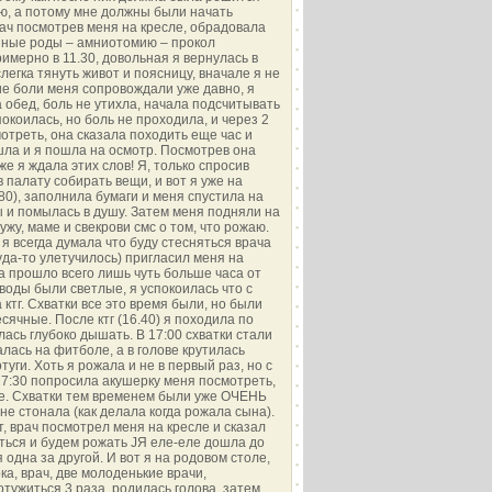
лю, а потому мне должны были начать
ач посмотрев меня на кресле, обрадовала
нные роды – амниотомию – прокол
имерно в 11.30, довольная я вернулась в
слегка тянуть живот и поясницу, вначале я не
ие боли меня сопровождали уже давно, я
 обед, боль не утихла, начала подсчитывать
окоилась, но боль не проходила, и через 2
отреть, она сказала походить еще час и
ошла и я пошла на осмотр. Посмотрев она
же я ждала этих слов! Я, только спросив
в палату собирать вещи, и вот я уже на
80), заполнила бумаги и меня спустила на
 и помылась в душу. Затем меня подняли на
ужу, маме и свекрови смс о том, что рожаю.
 я всегда думала что буду стесняться врача
уда-то улетучилось) пригласил меня на
(а прошло всего лишь чуть больше часа от
воды были светлые, я успокоилась что с
ктг. Схватки все это время были, но были
ячные. После ктг (16.40) я походила по
лась глубоко дышать. В 17:00 схватки стали
алась на фитболе, а в голове крутилась
туги. Хоть я рожала и не в первый раз, но с
17:30 попросила акушерку меня посмотреть,
ще. Схватки тем временем были уже ОЧЕНЬ
е стонала (как делала когда рожала сына).
т, врач посмотрел меня на кресле и сказал
ыться и будем рожать JЯ еле-еле дошла до
 одна за другой. И вот я на родовом столе,
ка, врач, две молоденькие врачи,
потужиться 3 раза, родилась голова, затем