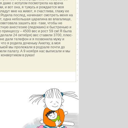
я даже с испугом посмотрела на врача
и, и вот она, я тужусь и рождается моя
ладут мне на живот, я счастлива, глажу ее
! Родила послед, начинают смотреть меня на
ет, одна небольшая царапина во влагалище,
оветовала зашить все -таки, чтобы не
тную анестезию (лидокаин) и быстренько и
 принцессу – 4500 вес и рост 59 см! Я была
 (делали 24 октября) вес ставили 3700, плюс-
мне дали телефон и я позвонила мужу и
что я родила доченьку Анютку, а моя
нькой мы пролежали в родзале почти до
вели палату. А 9 ноября нас выписали и мы
конвертиком в руках!