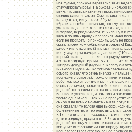
моя судьба, срок уже перевалил за 42 неде
стимулировать роды. На обходе 5 ноября вр
меня, что завтра назначает программирова
околоплодного пузыря. Осмотр состоялся пр
палату и вот, минут через 20 у меня начало 
обратила особого внимания, потому что так
уже и не надеялась что это ОНО! Сходила на
интервал, периодичности не было, ну я и усп
часа я пошла к врачу и попросила меня посм
если не пройдет. То приходить. Боль не пр
сказала коротко – собирайся в родовую! Как 
какое у мня открытие (2 пальца), помчалась 
посту, акушерка измерила давление (110 на 
первый этаж где я прошла процедуру клизмы
4 этаж в родовую. Время 16:20, я написала м
Тут врач дежурный (мужчина, к слову сказать
гинеколога мужчины, но тут мое стеснение к
осмотр, сказал что открытие уже 7 пальцев 
последнего осмотра), проколол мне пузырь, 
ребенком все в порядке и меня отправили на 
очень терпимые, просто как болезненные мес
родовой, останавливаясь на схватке и стара
больнее и участились, я прыгала и раскачив
только одна мысль – как бы не пропустить по
сыном я не помню момента начала потуг. В 
она сказала что голова еще высоко, ходи е
болезненные, но я терпела, дышала и даже н
В 17:50 мне снова показалось что меня тужи
идти в родовую, продышать 2-3 схватки, ум
родовой, потому что схватки накрывали меня
вокруг меня собралось много народу: акушер
неонатолог. И вот схватка, за нее я успела 