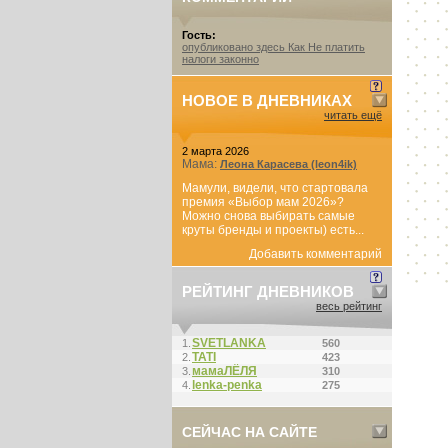
Гость:
опубликовано здесь Как Не платить
налоги законно
НОВОЕ В ДНЕВНИКАХ
читать ещё
2 марта 2026
Мама:
Леона Карасева (leon4ik)
Мамули, видели, что стартовала
премия «Выбор мам 2026»?
Можно снова выбирать самые
круты бренды и проекты) есть...
Добавить комментарий
РЕЙТИНГ ДНЕВНИКОВ
весь рейтинг
SVETLANKA
1.
560
ТАТI
2.
423
мамаЛЁЛЯ
3.
310
lenka-penka
4.
275
СЕЙЧАС НА САЙТЕ