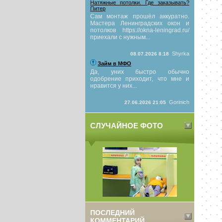
Натяжные потолки. Где заказывать?
Питер
Сам монтаж прошёл аккуратно.
Мастера Ленинградских окон и
потолков https://okna-leningrad.ru/
приехали с нужным...
Shyrka
08.07.2026 8:18
Займ в МФО
Да, уних быстро обычно
одобрение приходит, что мне и
нравится у них...
Gorinich
27.06.2026 21:05
СЛУЧАЙНОЕ ФОТО
ПОСЛЕДНИЙ
КОММЕНТАРИЙ