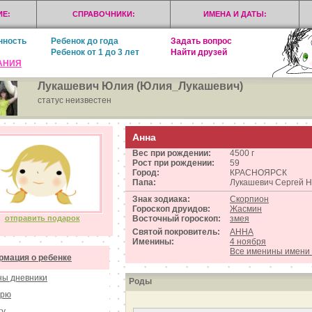
Е:
СПРАВОЧНИКИ:
ИМЕНА И ДАТЫ:
нность
Ребенок до года
Задать вопрос
Ребенок от 1 до 3 лет
Найти друзей
АНИЯ
Лукашевич Юлия (Юлия_Лукашевич)
статус неизвестен
Анна
Вес при рождении:
4500 г
Рост при рождении:
59
Город:
КРАСНОЯРСК
Папа:
Лукашевич Cергей Н
Знак зодиака:
Скорпион
Гороскоп друидов:
Жасмин
отправить подарок
Восточный гороскоп:
змея
Святой покровитель:
АННА
Именины:
4 ноября
Все именины имени
мация о ребенке
ы дневники
Роды
орю
ту