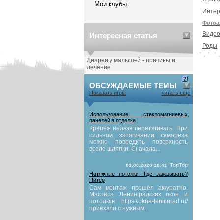
Мои клубы
Интер
Фотоа
Видео
Интересная статья
Роды
Диареи у малышей - причины и
лечение
ОБСУЖДАЕМЫЕ ТЕМЫ
Показать игры
читать ещё
Использование стекломагниевых
панелей в отделке
Крепёж нельзя перетягивать. При
сильном затягивании самореза
можно повредить поверхность
возле шляпки. Сначала...
TopTop
03.08.2026 10:42
Натяжные потолки. Где заказывать?
Питер
Сам монтаж прошёл аккуратно.
Мастера Ленинградских окон и
потолков https://okna-leningrad.ru/
приехали с нужным...