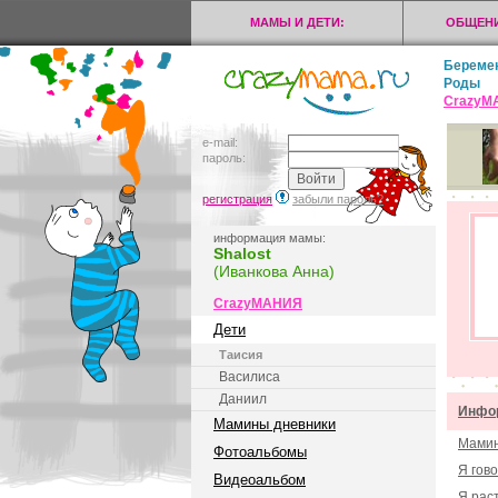
МАМЫ И ДЕТИ:
ОБЩЕНИ
Береме
Роды
CrazyМ
e-mail:
пароль:
регистрация
забыли пароль?
информация мамы:
Shalost
(Иванкова Анна)
CrazyМАНИЯ
Дети
Таисия
Василиса
Даниил
Инфор
Мамины дневники
Мамин
Фотоальбомы
Я гов
Видеоальбом
Я рас