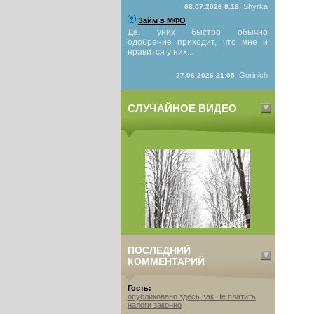
Shyrka
08.07.2026 8:18
Займ в МФО
Да, уних быстро обычно
одобрение приходит, что мне и
нравится у них...
Gorinich
27.06.2026 21:05
СЛУЧАЙНОЕ ВИДЕО
ПОСЛЕДНИЙ
КОММЕНТАРИЙ
Гость:
опубликовано здесь Как Не платить
налоги законно