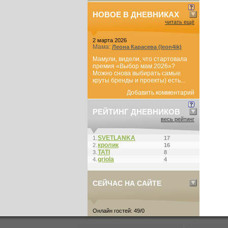
НОВОЕ В ДНЕВНИКАХ
читать ещё
2 марта 2026
Мама:
Леона Карасева (leon4ik)
Мамули, видели, что стартовала
премия «Выбор мам 2026»?
Можно снова выбирать самые
круты бренды и проекты) есть...
Добавить комментарий
РЕЙТИНГ ДНЕВНИКОВ
весь рейтинг
SVETLANKA
1.
17
кролик
2.
16
ТАТI
3.
8
griola
4.
4
СЕЙЧАС НА САЙТЕ
Онлайн гостей: 49/0