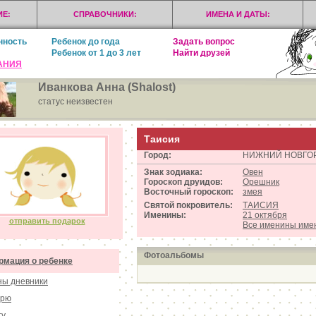
Е:
СПРАВОЧНИКИ:
ИМЕНА И ДАТЫ:
нность
Ребенок до года
Задать вопрос
Ребенок от 1 до 3 лет
Найти друзей
АНИЯ
Иванкова Анна (Shalost)
статус неизвестен
Таисия
Город:
НИЖНИЙ НОВГО
Знак зодиака:
Овен
Гороскоп друидов:
Орешник
Восточный гороскоп:
змея
Святой покровитель:
ТАИСИЯ
Именины:
21 октября
отправить подарок
Все именины им
Фотоальбомы
мация о ребенке
ы дневники
орю
ту