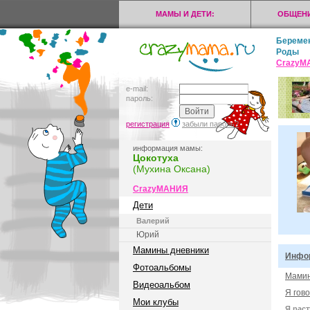
МАМЫ И ДЕТИ:
ОБЩЕНИ
Береме
Роды
CrazyМ
e-mail:
пароль:
регистрация
забыли пароль?
информация мамы:
Цокотуха
(Мухина Оксана)
CrazyМАНИЯ
Дети
Валерий
Юрий
Мамины дневники
Инфор
Фотоальбомы
Мамин
Видеоальбом
Я гов
Мои клубы
Я раст