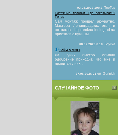
TopTop
03.08.2026 10:42
Натяжные потолки. Где заказывать?
Питер
Сам монтаж прошёл аккуратно.
Мастера Ленинградских окон и
потолков https://okna-leningrad.ru/
приехали с нужным...
Shyrka
08.07.2026 8:18
Займ в МФО
Да, уних быстро обычно
одобрение приходит, что мне и
нравится у них...
Gorinich
27.06.2026 21:05
СЛУЧАЙНОЕ ФОТО