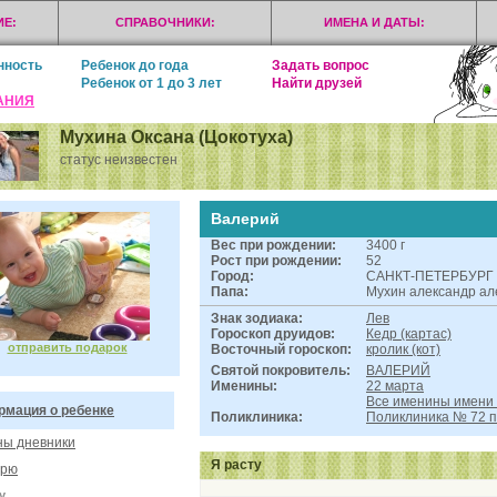
Е:
СПРАВОЧНИКИ:
ИМЕНА И ДАТЫ:
нность
Ребенок до года
Задать вопрос
Ребенок от 1 до 3 лет
Найти друзей
АНИЯ
Мухина Оксана (Цокотуха)
статус неизвестен
Валерий
Вес при рождении:
3400 г
Рост при рождении:
52
Город:
САНКТ-ПЕТЕРБУРГ
Папа:
Мухин александр ал
Знак зодиака:
Лев
Гороскоп друидов:
Кедр (картас)
отправить подарок
Восточный гороскоп:
кролик (кот)
Святой покровитель:
ВАЛЕРИЙ
Именины:
22 марта
Все именины имен
мация о ребенке
Поликлиника:
Поликлиника № 72 
ы дневники
Я расту
орю
у