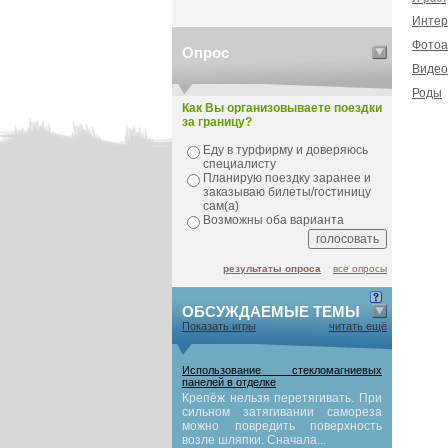
Интер
Фотоа
Опрос
Видео
Роды
Как Вы организовываете поездки
за границу?
Еду в турфирму и доверяюсь
специалисту
Планирую поездку заранее и
заказываю билеты/гостиницу
сам(а)
Возможны оба варианта
результаты опроса
все опросы
ОБСУЖДАЕМЫЕ ТЕМЫ
Показать игры
читать ещё
Использование стекломагниевых
панелей в отделке
Крепёж нельзя перетягивать. При
сильном затягивании самореза
можно повредить поверхность
возле шляпки. Сначала...