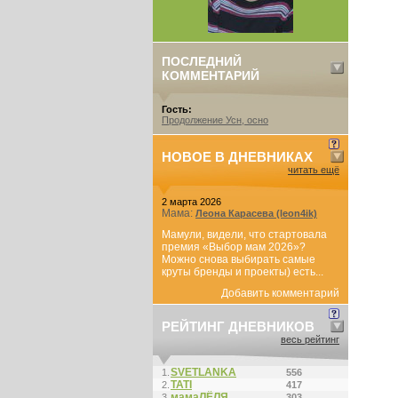
ПОСЛЕДНИЙ
КОММЕНТАРИЙ
Гость:
Продолжение Усн, осно
НОВОЕ В ДНЕВНИКАХ
читать ещё
2 марта 2026
Мама:
Леона Карасева (leon4ik)
Мамули, видели, что стартовала
премия «Выбор мам 2026»?
Можно снова выбирать самые
круты бренды и проекты) есть...
Добавить комментарий
РЕЙТИНГ ДНЕВНИКОВ
весь рейтинг
SVETLANKA
1.
556
ТАТI
2.
417
мамаЛЁЛЯ
3.
303