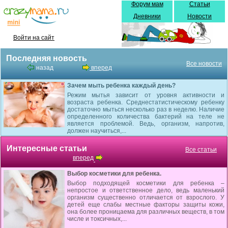
Форум мам
Статьи
Дневники
Новости
Войти на сайт
Последняя новость
Все новости
назад
вперед
Зачем мыть ребенка каждый день?
Режим мытья зависит от уровня активности и
возраста ребенка. Среднестатистическому ребенку
достаточно мыться несколько раз в неделю. Наличие
определенного количества бактерий на теле не
является проблемой. Ведь, организм, напротив,
должен научиться,...
Интересные статьи
Все статьи
вперед
Выбор косметики для ребенка.
Выбор подходящей косметики для ребенка –
непростое и ответственное дело, ведь маленький
организм существенно отличается от взрослого. У
детей еще слабы местные факторы защиты кожи,
она более проницаема для различных веществ, в том
числе и токсичных,...