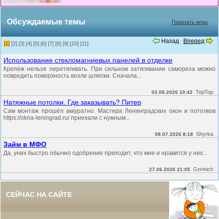
Обсуждаемые темы
Показать игры
Назад
Вперед
[1]
[2]
[3]
[4]
[5]
[6]
[7]
[8]
[9]
[10]
[11]
Использование стекломагниевых панелей в отделке
Крепёж нельзя перетягивать. При сильном затягивании самореза можно
повредить поверхность возле шляпки. Сначала...
TopTop
03.08.2026 10:42
Натяжные потолки. Где заказывать? Питер
Сам монтаж прошёл аккуратно. Мастера Ленинградских окон и потолков
https://okna-leningrad.ru/ приехали с нужным...
Shyrka
08.07.2026 8:18
Займ в МФО
Да, уних быстро обычно одобрение приходит, что мне и нравится у них...
Gorinich
27.06.2026 21:05
СЕЙЧАС НА САЙТЕ