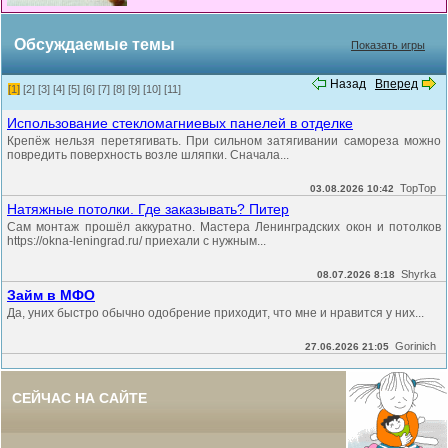
Обсуждаемые темы
Показать игры
Назад
Вперед
[1]
[2]
[3]
[4]
[5]
[6]
[7]
[8]
[9]
[10]
[11]
Использование стекломагниевых панелей в отделке
Крепёж нельзя перетягивать. При сильном затягивании самореза можно
повредить поверхность возле шляпки. Сначала...
TopTop
03.08.2026 10:42
Натяжные потолки. Где заказывать? Питер
Сам монтаж прошёл аккуратно. Мастера Ленинградских окон и потолков
https://okna-leningrad.ru/ приехали с нужным...
Shyrka
08.07.2026 8:18
Займ в МФО
Да, уних быстро обычно одобрение приходит, что мне и нравится у них...
Gorinich
27.06.2026 21:05
СЕЙЧАС НА САЙТЕ