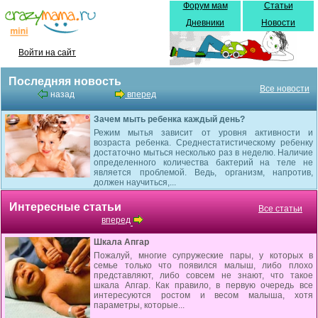
Форум мам
Статьи
Дневники
Новости
Войти на сайт
Последняя новость
Все новости
назад
вперед
Зачем мыть ребенка каждый день?
Режим мытья зависит от уровня активности и
возраста ребенка. Среднестатистическому ребенку
достаточно мыться несколько раз в неделю. Наличие
определенного количества бактерий на теле не
является проблемой. Ведь, организм, напротив,
должен научиться,...
Интересные статьи
Все статьи
вперед
Шкала Апгар
Пожалуй, многие супружеские пары, у которых в
семье только что появился малыш, либо плохо
представляют, либо совсем не знают, что такое
шкала Апгар. Как правило, в первую очередь все
интересуются ростом и весом малыша, хотя
параметры, которые...