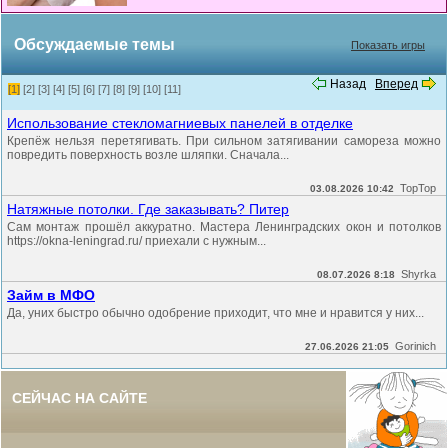
Обсуждаемые темы
Показать игры
Назад
Вперед
[1]
[2]
[3]
[4]
[5]
[6]
[7]
[8]
[9]
[10]
[11]
Использование стекломагниевых панелей в отделке
Крепёж нельзя перетягивать. При сильном затягивании самореза можно
повредить поверхность возле шляпки. Сначала...
TopTop
03.08.2026 10:42
Натяжные потолки. Где заказывать? Питер
Сам монтаж прошёл аккуратно. Мастера Ленинградских окон и потолков
https://okna-leningrad.ru/ приехали с нужным...
Shyrka
08.07.2026 8:18
Займ в МФО
Да, уних быстро обычно одобрение приходит, что мне и нравится у них...
Gorinich
27.06.2026 21:05
СЕЙЧАС НА САЙТЕ