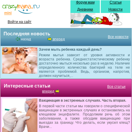
Форум мам
Статьи
Дневники
Новости
Войти на сайт
Последняя новость
Все новости
назад
вперед
Зачем мыть ребенка каждый день?
Режим мытья зависит от уровня активности и
возраста ребенка. Среднестатистическому ребенку
достаточно мыться несколько раз в неделю. Наличие
определенного количества бактерий на теле не
является проблемой. Ведь, организм, напротив,
должен научиться,...
Интересные статьи
Все статьи
вперед
Вакцинация в экстренных случаях. Часть вторая.
В первой части статьи мы говорили о специфической
вакцинации в экстренных случаях и остановились на
клещевом энцефалите. Продолжим речь об этом
заболевании, а также обсудим вакцинацию при
выездах за границу. Что делать, если укусил клещ?
Врачи...