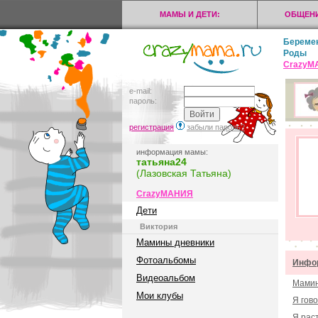
МАМЫ И ДЕТИ:
ОБЩЕНИ
Береме
Роды
CrazyМ
e-mail:
пароль:
регистрация
забыли пароль?
информация мамы:
татьяна24
(Лазовская Татьяна)
CrazyМАНИЯ
Дети
Виктория
Мамины дневники
Фотоальбомы
Инфор
Видеоальбом
Мамин
Мои клубы
Я гов
Я рас