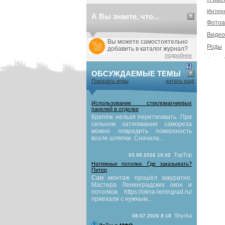
Интер
А Вы знаете, что...
Фотоа
Видео
Вы можете самостоятельно
Роды
добавить в каталог журнал?
подробнее
ОБСУЖДАЕМЫЕ ТЕМЫ
Показать игры
читать ещё
Использование стекломагниевых
панелей в отделке
Крепёж нельзя перетягивать. При
сильном затягивании самореза
можно повредить поверхность
возле шляпки. Сначала...
TopTop
03.08.2026 10:42
Натяжные потолки. Где заказывать?
Питер
Сам монтаж прошёл аккуратно.
Мастера Ленинградских окон и
потолков https://okna-leningrad.ru/
приехали с нужным...
Shyrka
08.07.2026 8:18