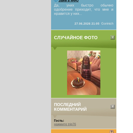
Займ в МФО
Да, уних быстро обычно
одобрение приходит, что мне и
нравится у них...
Gorinich
27.06.2026 21:05
СЛУЧАЙНОЕ ФОТО
ПОСЛЕДНИЙ
КОММЕНТАРИЙ
Гость:
нажмите trip76