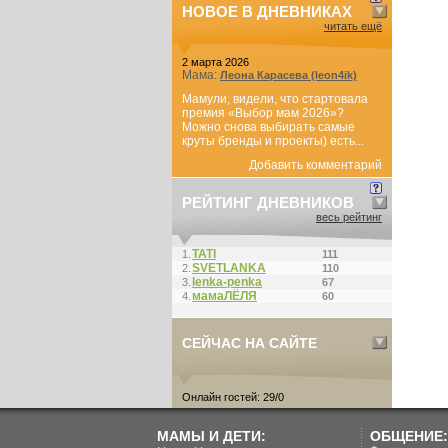
НОВОЕ В ДНЕВНИКАХ
читать ещё
2 марта 2026
Мама:
Леона Карасева (leon4ik)
Мамули, видели, что стартовала
премия «Выбор мам 2026»?
Можно снова выбирать самые
круты бренды и проекты) есть...
Добавить комментарий
РЕЙТИНГ ДНЕВНИКОВ
весь рейтинг
ТАТI
1.
111
SVETLANKA
2.
110
lenka-penka
3.
67
мамаЛЁЛЯ
4.
60
СЕЙЧАС НА САЙТЕ
Онлайн гостей: 29/0
МАМЫ И ДЕТИ:
ОБЩЕНИЕ: