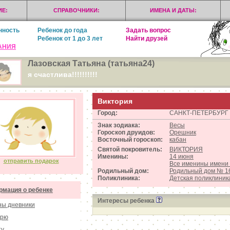
Е:
СПРАВОЧНИКИ:
ИМЕНА И ДАТЫ:
нность
Ребенок до года
Задать вопрос
Ребенок от 1 до 3 лет
Найти друзей
АНИЯ
Лазовская Татьяна (татьяна24)
я счастлива!!!!!!!!!!
Виктория
Город:
САНКТ-ПЕТЕРБУРГ
Знак зодиака:
Весы
Гороскоп друидов:
Орешник
Восточный гороскоп:
кабан
Святой покровитель:
ВИКТОРИЯ
Именины:
14 июня
отправить подарок
Все именины имен
Родильный дом:
Родильный дом № 1
Поликлиника:
Детская поликлиник
мация о ребенке
Интересы ребенка
ы дневники
орю
ту