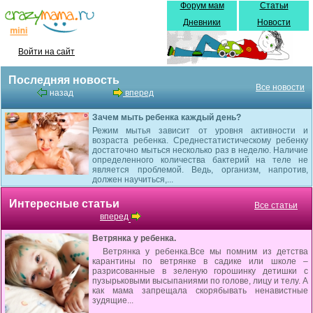
Форум мам
Статьи
Дневники
Новости
Войти на сайт
Последняя новость
Все новости
назад
вперед
Зачем мыть ребенка каждый день?
Режим мытья зависит от уровня активности и
возраста ребенка. Среднестатистическому ребенку
достаточно мыться несколько раз в неделю. Наличие
определенного количества бактерий на теле не
является проблемой. Ведь, организм, напротив,
должен научиться,...
Интересные статьи
Все статьи
вперед
Ветрянка у ребенка.
Ветрянка у ребенка.Все мы помним из детства
карантины по ветрянке в садике или школе –
разрисованные в зеленую горошинку детишки с
пузырьковыми высыпаниями по голове, лицу и телу. А
как мама запрещала скорябывать ненавистные
зудящие...