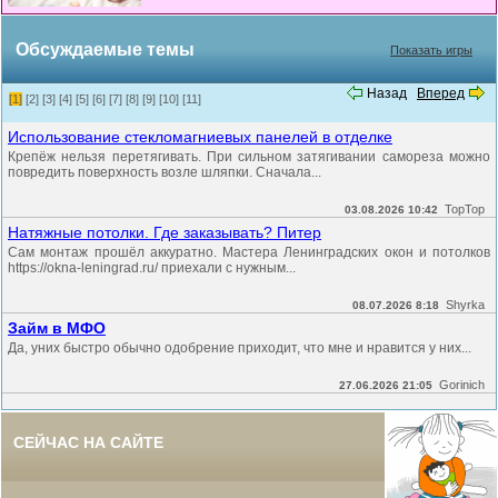
Обсуждаемые темы
Показать игры
Назад
Вперед
[1]
[2]
[3]
[4]
[5]
[6]
[7]
[8]
[9]
[10]
[11]
Использование стекломагниевых панелей в отделке
Крепёж нельзя перетягивать. При сильном затягивании самореза можно
повредить поверхность возле шляпки. Сначала...
TopTop
03.08.2026 10:42
Натяжные потолки. Где заказывать? Питер
Сам монтаж прошёл аккуратно. Мастера Ленинградских окон и потолков
https://okna-leningrad.ru/ приехали с нужным...
Shyrka
08.07.2026 8:18
Займ в МФО
Да, уних быстро обычно одобрение приходит, что мне и нравится у них...
Gorinich
27.06.2026 21:05
СЕЙЧАС НА САЙТЕ