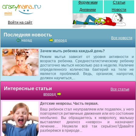
Форум мам
Статьи
Дневники
Новости
Войти на сайт
Последняя новость
Все новости
назад
вперед
Зачем мыть ребенка каждый день?
Режим мытья зависит от уровня активности и
возраста ребенка. Среднестатистическому ребенку
достаточно мыться несколько раз в неделю. Наличие
определенного количества бактерий на теле не
является проблемой. Ведь, организм, напротив,
должен научиться,...
Интересные статьи
Все статьи
вперед
Детские неврозы. Часть первая.
Ваш ребенок стал неуправляем или подавлен, у него
повторяются ритмичные движения или его состояние
необычно. Вы обращаетесь к неврологу, малышу
выставляют диагноз «невроз» и назначают
лечение… Неужели всё так серьёзно?Давайте
разберёмся в природе...