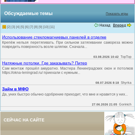
Обсуждаемые темы
Показать игры
Назад
Вперед
[1]
[2]
[3]
[4]
[5]
[6]
[7]
[8]
[9]
[10]
[11]
Использование стекломагниевых панелей в отделке
Крепёж нельзя перетягивать. При сильном затягивании самореза можно
повредить поверхность возле шляпки. Сначала...
TopTop
03.08.2026 10:42
Натяжные потолки. Где заказывать? Питер
Сам монтаж прошёл аккуратно. Мастера Ленинградских окон и потолков
https://okna-leningrad.ru/ приехали с нужным...
Shyrka
08.07.2026 8:18
Займ в МФО
Да, уних быстро обычно одобрение приходит, что мне и нравится у них...
Gorinich
27.06.2026 21:05
СЕЙЧАС НА САЙТЕ