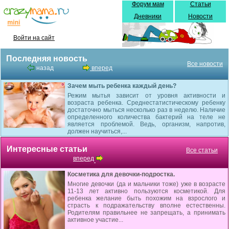
Форум мам
Статьи
Дневники
Новости
Войти на сайт
Последняя новость
Все новости
назад
вперед
Зачем мыть ребенка каждый день?
Режим мытья зависит от уровня активности и
возраста ребенка. Среднестатистическому ребенку
достаточно мыться несколько раз в неделю. Наличие
определенного количества бактерий на теле не
является проблемой. Ведь, организм, напротив,
должен научиться,...
Интересные статьи
Все статьи
вперед
Косметика для девочки-подростка.
Многие девочки (да и мальчики тоже) уже в возрасте
11-13 лет активно пользуются косметикой. Для
ребенка желание быть похожим на взрослого и
страсть к подражательству вполне естественны.
Родителям правильнее не запрещать, а принимать
активное участие...