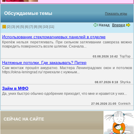
Обсуждаемые темы
Показать игры
Назад
Вперед
[1]
[2]
[3]
[4]
[5]
[6]
[7]
[8]
[9]
[10]
[11]
Использование стекломагниевых панелей в отделке
Крепёж нельзя перетягивать. При сильном затягивании самореза можно
повредить поверхность возле шляпки. Сначала...
TopTop
03.08.2026 10:42
Натяжные потолки. Где заказывать? Питер
Сам монтаж прошёл аккуратно. Мастера Ленинградских окон и потолков
https://okna-leningrad.ru/ приехали с нужным...
Shyrka
08.07.2026 8:18
Займ в МФО
Да, уних быстро обычно одобрение приходит, что мне и нравится у них...
Gorinich
27.06.2026 21:05
СЕЙЧАС НА САЙТЕ