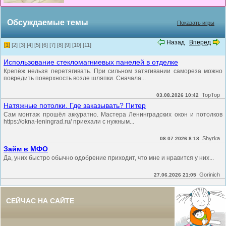
Обсуждаемые темы
Показать игры
Назад
Вперед
[1]
[2]
[3]
[4]
[5]
[6]
[7]
[8]
[9]
[10]
[11]
Использование стекломагниевых панелей в отделке
Крепёж нельзя перетягивать. При сильном затягивании самореза можно
повредить поверхность возле шляпки. Сначала...
TopTop
03.08.2026 10:42
Натяжные потолки. Где заказывать? Питер
Сам монтаж прошёл аккуратно. Мастера Ленинградских окон и потолков
https://okna-leningrad.ru/ приехали с нужным...
Shyrka
08.07.2026 8:18
Займ в МФО
Да, уних быстро обычно одобрение приходит, что мне и нравится у них...
Gorinich
27.06.2026 21:05
СЕЙЧАС НА САЙТЕ