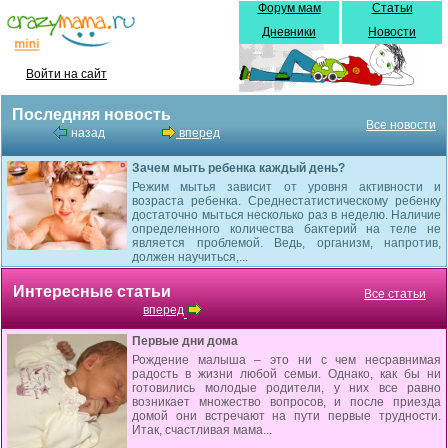
Форум мам
Статьи
Дневники
Новости
Войти на сайт
Последняя новость
Все новости
назад
вперед
Зачем мыть ребенка каждый день?
Режим мытья зависит от уровня активности и
возраста ребенка. Среднестатистическому ребенку
достаточно мыться несколько раз в неделю. Наличие
определенного количества бактерий на теле не
является проблемой. Ведь, организм, напротив,
должен научиться,...
Интересные статьи
Все статьи
вперед
Первые дни дома
Рождение малыша – это ни с чем несравнимая
радость в жизни любой семьи. Однако, как бы ни
готовились молодые родители, у них все равно
возникает множество вопросов, и после приезда
домой они встречают на пути первые трудности.
Итак, счастливая мама...