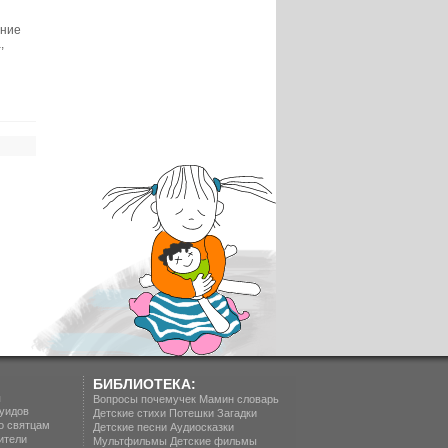
яние
,
БИБЛИОТЕКА:
п
Вопросы почемучек
Мамин словарь
уидов
Детские стихи
Потешки
Загадки
о святцам
Детские песни
Аудиосказки
ители
Мультфильмы
Детские фильмы