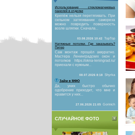
Использование стекломагниевых
панелей в отделке
Крепёж нельзя перетягивать. При
сильном затягивании самореза
можно повредить поверхность
возле шляпки. Сначала...
TopTop
03.08.2026 10:42
Натяжные потолки. Где заказывать?
Питер
Сам монтаж прошёл аккуратно.
Мастера Ленинградских окон и
потолков https://okna-leningrad.ru/
приехали с нужным...
Shyrka
08.07.2026 8:18
Займ в МФО
Да, уних быстро обычно
одобрение приходит, что мне и
нравится у них...
Gorinich
27.06.2026 21:05
СЛУЧАЙНОЕ ФОТО