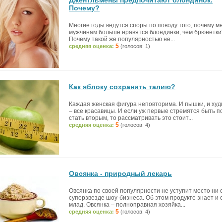
Джентльмены предпочитают блондинок.
Почему?
Многие годы ведутся споры по поводу того, почему м
мужчинам больше нравятся блондинки, чем брюнетки
Почему такой же популярностью не...
5
средняя оценка:
(голосов: 1)
Как яблоку сохранить талию?
Каждая женская фигура неповторима. И пышки, и ху
– все красавицы. И если уж первые стремятся быть п
стать вторым, то рассматривать это стоит...
5
средняя оценка:
(голосов: 4)
Овсянка - природный лекарь
Овсянка по своей популярности не уступит место ни
суперзвезде шоу-бизнеса. Об этом продукте знает и 
млад. Овсянка – полноправная хозяйка...
5
средняя оценка:
(голосов: 4)