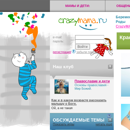
МАМЫ И ДЕТИ:
ОБЩЕНИ
Береме
Роды
CrazyМ
Кра
e-mail:
пароль:
регистрация
забыли пароль?
Наш клуб
Православие и дети
Основы православия -
Мир Божий.
Как и в каком возрасте рассказать
малышу о Боге.
Ой, а не такая
ОБСУЖДАЕМЫЕ ТЕМЫ
Показать игры
читать ещё