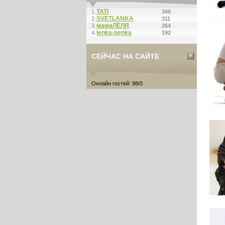
ТАТI
1.
345
SVETLANKA
2.
311
мамаЛЁЛЯ
3.
264
lenka-penka
4.
192
СЕЙЧАС НА САЙТЕ
Онлайн гостей: 98/0