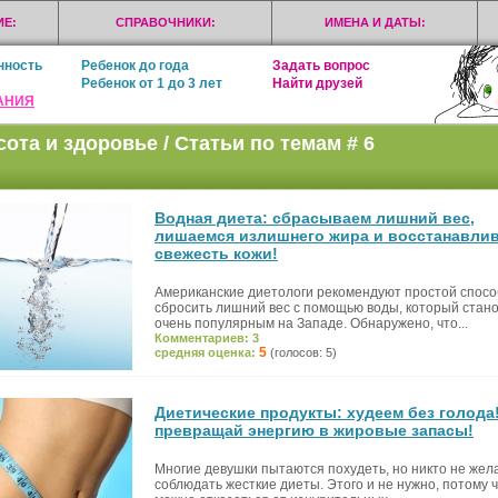
Е:
СПРАВОЧНИКИ:
ИМЕНА И ДАТЫ:
нность
Ребенок до года
Задать вопрос
Ребенок от 1 до 3 лет
Найти друзей
АНИЯ
сота и здоровье / Статьи по темам # 6
Водная диета: сбрасываем лишний вес,
лишаемся излишнего жира и восстанавли
свежесть кожи!
Американские диетологи рекомендуют простой спосо
сбросить лишний вес с помощью воды, который стан
очень популярным на Западе. Обнаружено, что...
Комментариев: 3
5
средняя оценка:
(голосов: 5)
Диетические продукты: худеем без голода!
превращай энергию в жировые запасы!
Многие девушки пытаются похудеть, но никто не жел
соблюдать жесткие диеты. Этого и не нужно, потому 