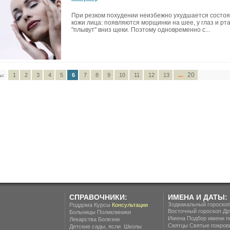
При резком похудении неизбежно ухудшается состо
кожи лица: появляются морщинки на шее, у глаз и рта
"плывут" вниз щеки. Поэтому одновременно с...
...
20
1
2
3
4
5
6
7
8
9
10
11
12
13
ы:
СПРАВОЧНИКИ:
ИМЕНА И ДАТЫ:
Зодиакальный гороско
Роддома
Курсы
Консультации
Восточный гороскоп
Др
Больницы
Поликлиники
Имена
Подбор имени п
Лекарства
Болезни
Святцы
Святые покров
.
Детские сады, ясли
Школы