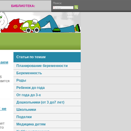
Поиск:
БИБЛИОТЕКА:
Статьи по темам
ваем
Планирование беременности
Беременность
б
Роды
овится
Ребенок до года
От года до 3-х
Дошкольники (от 3 до7 лет)
 не
Школьники
Поделки
ает
Медицина детям
что