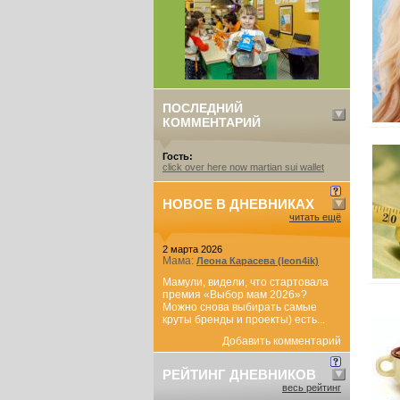
ПОСЛЕДНИЙ
КОММЕНТАРИЙ
Гость:
click over here now martian sui wallet
НОВОЕ В ДНЕВНИКАХ
читать ещё
2 марта 2026
Мама:
Леона Карасева (leon4ik)
Мамули, видели, что стартовала
премия «Выбор мам 2026»?
Можно снова выбирать самые
круты бренды и проекты) есть...
Добавить комментарий
РЕЙТИНГ ДНЕВНИКОВ
весь рейтинг