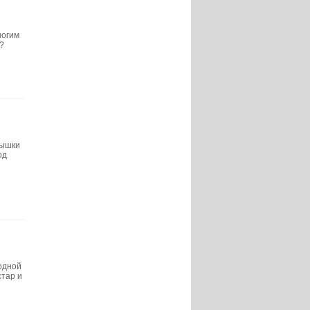
ногим
?
дышки
од
 одной
стар и