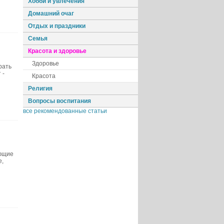
Хобби и увлечения
Домашний очаг
Отдых и праздники
Семья
Красота и здоровье
Здоровье
рать
 -
Красота
Религия
Вопросы воспитания
все рекомендованные статьи
ающие
е,