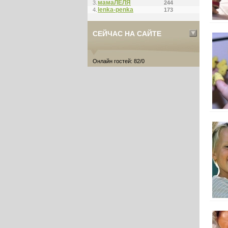
мамаЛЁЛЯ
3.
244
lenka-penka
4.
173
СЕЙЧАС НА САЙТЕ
Онлайн гостей: 82/0