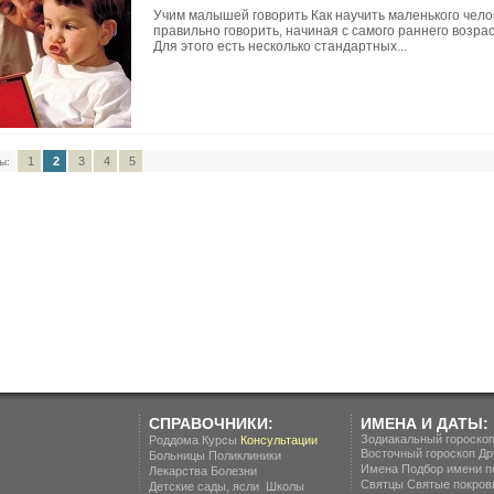
Учим малышей говорить Как научить маленького чело
правильно говорить, начиная с самого раннего возра
Для этого есть несколько стандартных...
1
2
3
4
5
ы:
СПРАВОЧНИКИ:
ИМЕНА И ДАТЫ:
Зодиакальный гороско
Роддома
Курсы
Консультации
Восточный гороскоп
Др
Больницы
Поликлиники
Имена
Подбор имени п
Лекарства
Болезни
Святцы
Святые покров
.
Детские сады, ясли
Школы