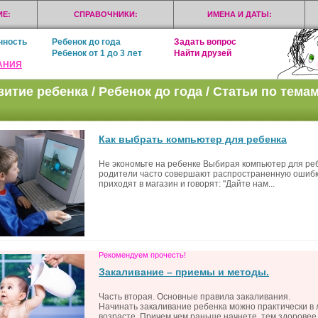
Е:
СПРАВОЧНИКИ:
ИМЕНА И ДАТЫ:
нность
Ребенок до года
Задать вопрос
Ребенок от 1 до 3 лет
Найти друзей
АНИЯ
витие ребенка / Ребенок до года / Статьи по темам
Как выбрать компьютер для ребенка
Не экономьте на ребенке Выбирая компьютер для ре
родители часто совершают распространенную ошибк
приходят в магазин и говорят: "Дайте нам...
Рекомендуем прочесть!
Закаливание – приемы и методы.
Часть вторая. Основные правила закаливания.
Начинать закаливание ребенка можно практически в
возрасте. Причем чем раньше начнете, тем здоровее.