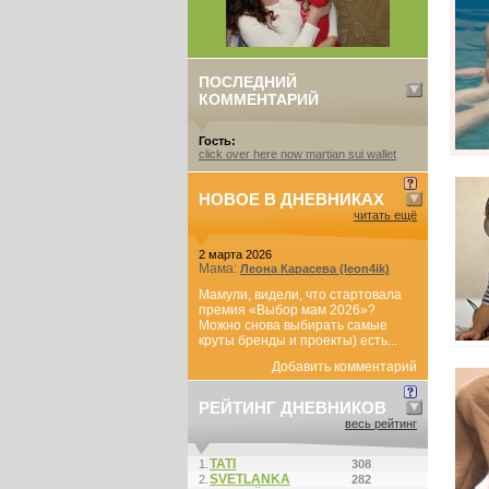
ПОСЛЕДНИЙ
КОММЕНТАРИЙ
Гость:
click over here now martian sui wallet
НОВОЕ В ДНЕВНИКАХ
читать ещё
2 марта 2026
Мама:
Леона Карасева (leon4ik)
Мамули, видели, что стартовала
премия «Выбор мам 2026»?
Можно снова выбирать самые
круты бренды и проекты) есть...
Добавить комментарий
РЕЙТИНГ ДНЕВНИКОВ
весь рейтинг
ТАТI
1.
308
SVETLANKA
2.
282