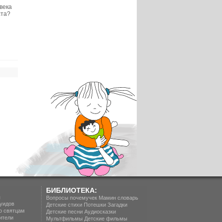
века
ста?
БИБЛИОТЕКА:
п
Вопросы почемучек
Мамин словарь
уидов
Детские стихи
Потешки
Загадки
о святцам
Детские песни
Аудиосказки
ители
Мультфильмы
Детские фильмы