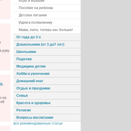
Игры и игрушки
Пособие на ребенка
Детское питание
Идем в поликлинику
Мама, папа, теперь нас больше!
От года до 3-х
и
Дошкольники (от 3 до7 лет)
а руку
Школьники
Поделки
Медицина детям
Хобби и увлечения
Домашний очаг
у.
Отдых и праздники
Семья
и на
ной
Красота и здоровье
Религия
Вопросы воспитания
все рекомендованные статьи