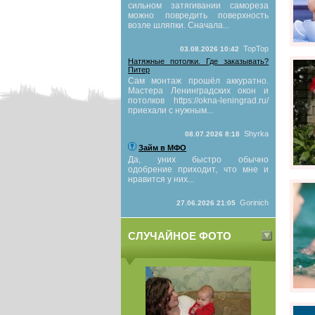
сильном затягивании самореза
можно повредить поверхность
возле шляпки. Сначала...
TopTop
03.08.2026 10:42
Натяжные потолки. Где заказывать?
Питер
Сам монтаж прошёл аккуратно.
Мастера Ленинградских окон и
потолков https://okna-leningrad.ru/
приехали с нужным...
Shyrka
08.07.2026 8:18
Займ в МФО
Да, уних быстро обычно
одобрение приходит, что мне и
нравится у них...
Gorinich
27.06.2026 21:05
СЛУЧАЙНОЕ ФОТО