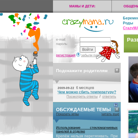
МАМЫ И ДЕТИ:
ОБЩЕНИ
Береме
Роды
CrazyМ
Раз
e-mail:
пароль:
регистрация
забыли пароль?
Подскажите родителям
6 месяцев
2009-09-22
Чем можно сбить температуру?
/
Посмотреть ответы
ответить
ОБСУЖДАЕМЫЕ ТЕМЫ
Показать игры
читать ещё
Использование стекломагниевых
панелей в отделке
Крепёж нельзя перетягивать. При