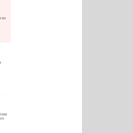
в во
а
т
тики
ого