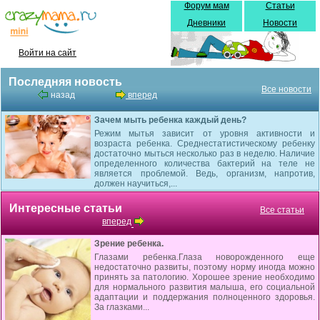
Форум мам
Статьи
Дневники
Новости
Войти на сайт
Последняя новость
Все новости
назад
вперед
Зачем мыть ребенка каждый день?
Режим мытья зависит от уровня активности и
возраста ребенка. Среднестатистическому ребенку
достаточно мыться несколько раз в неделю. Наличие
определенного количества бактерий на теле не
является проблемой. Ведь, организм, напротив,
должен научиться,...
Интересные статьи
Все статьи
вперед
Зрение ребенка.
Глазами ребенка.Глаза новорожденного еще
недостаточно развиты, поэтому норму иногда можно
принять за патологию. Хорошее зрение необходимо
для нормального развития малыша, его социальной
адаптации и поддержа­ния полноценного здоровья.
За глазками...