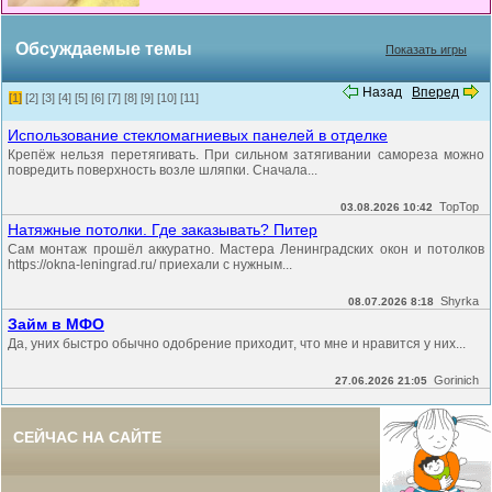
Обсуждаемые темы
Показать игры
Назад
Вперед
[1]
[2]
[3]
[4]
[5]
[6]
[7]
[8]
[9]
[10]
[11]
Использование стекломагниевых панелей в отделке
Крепёж нельзя перетягивать. При сильном затягивании самореза можно
повредить поверхность возле шляпки. Сначала...
TopTop
03.08.2026 10:42
Натяжные потолки. Где заказывать? Питер
Сам монтаж прошёл аккуратно. Мастера Ленинградских окон и потолков
https://okna-leningrad.ru/ приехали с нужным...
Shyrka
08.07.2026 8:18
Займ в МФО
Да, уних быстро обычно одобрение приходит, что мне и нравится у них...
Gorinich
27.06.2026 21:05
СЕЙЧАС НА САЙТЕ