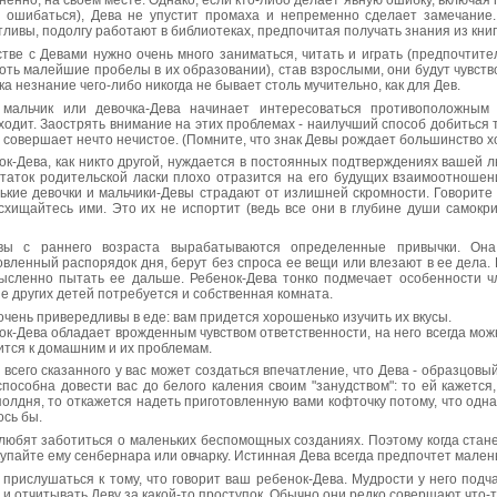
ненно, на своем месте. Однако, если кто-либо делает явную ошибку, включая п
 ошибаться), Дева не упустит промаха и непременно сделает замечание
тливы, подолгу работают в библиотеках, предпочитая получать знания из книг
стве с Девами нужно очень много заниматься, читать и играть (предпочтите
хоть малейшие пробелы в их образовании), став взрослыми, они будут чувст
ка незнание чего-либо никогда не бывает столь мучительно, как для Дев.
 мальчик или девочка-Дева начинает интересоваться противоположным
ходит. Заострять внимание на этих проблемах - наилучший способ добиться т
н совершает нечто нечистое. (Помните, что знак Девы рождает большинство хо
ок-Дева, как никто другой, нуждается в постоянных подтверждениях вашей л
таток родительской ласки плохо отразится на его будущих взаимоотношен
ькие девочки и мальчики-Девы страдают от излишней скромности. Говорите 
осхищайтесь ими. Это их не испортит (ведь все они в глубине души самокри
ы с раннего возраста вырабатываются определенные привычки. Она
овленный распорядок дня, берут без спроса ее вещи или влезают в ее дела. 
ысленно пытать ее дальше. Ребенок-Дева тонко подмечает особенности чл
е других детей потребуется и собственная комната.
очень привередливы в еде: вам придется хорошенько изучить их вкусы.
ок-Дева обладает врожденным чувством ответственности, на него всегда мо
ится к домашним и их проблемам.
 всего сказанного у вас может создаться впечатление, что Дева - образцовый
способна довести вас до белого каления своим "занудством": то ей кажется,
полдня, то откажется надеть приготовленную вами кофточку потому, что одна 
ось бы.
любят заботиться о маленьких беспомощных созданиях. Поэтому когда стане
купайте ему сенбернара или овчарку. Истинная Дева всегда предпочтет маленьк
 прислушаться к тому, что говорит ваш ребенок-Дева. Мудрости у него подча
ь и отчитывать Деву за какой-то проступок. Обычно они редко совершают что-