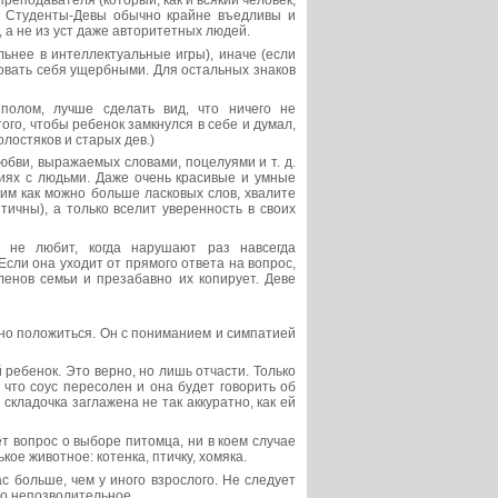
реподавателя (который, как и всякий человек,
. Студенты-Девы обычно крайне въедливы и
, а не из уст даже авторитетных людей.
льнее в интеллектуальные игры), иначе (если
вовать себя ущербными. Для остальных знаков
 полом, лучше сделать вид, что ничего не
ого, чтобы ребенок замкнулся в себе и думал,
лостяков и старых дев.)
юбви, выражаемых словами, поцелуями и т. д.
иях с людьми. Даже очень красивые и умные
им как можно больше ласковых слов, хвалите
тичны), а только вселит уверенность в своих
 не любит, когда нарушают раз навсегда
Если она уходит от прямого ответа на вопрос,
енов семьи и презабавно их копирует. Деве
жно положиться. Он с пониманием и симпатией
 ребенок. Это верно, но лишь отчасти. Только
 что соус пересолен и она будет говорить об
складочка заглажена не так аккуратно, как ей
т вопрос о выборе питомца, ни в коем случае
ое животное: котенка, птичку, хомяка.
с больше, чем у иного взрослого. Не следует
то непозволительное.