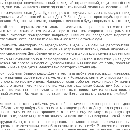
ы характера
: неэмоциональный, холодный, ограниченный, зацикленный то
ам, мнительный насчет своего здоровья, критичный, мелочный, беспокойный,
ого рождения юная Дева будет подражать звукам и копировать окружающих, 
 упоминаемый актерский талант Дев. Ребенок-Дева по гороскопубыстр и соо
казалось бы, несовместимые, полярные качества и будут определять всю его 
тайтесь накормить своего малыша яблочным пюре, если он хочет пер
ываться от ложки с нелюбимым пюре и при этом очаровательно улыбатьс
чные вкусовые пристрастия: например, шпинат он предпочтет морожено
ательность останется на всю жизнь и коснется не только еды.
исключить некоторую привередливость в еде и небольшие расстройства
льствие. Дети-Девы почти никогда не устраивают истерик, очень аккуратны, 
нии сверстников Дев обычно не видно и не слышно, в кругу семьи и друзей они
ить они начинают рано и разговаривают очень быстро и понятно. Дитя-Дев
атери он просто находка-с удовольствием, независимо от пола, помога
шны и им не требуется многократно повторять что-нибудь.
бой проблемы бывают редко. Дети этого типа любят учиться, дисциплинирован
й, то причина скорее всего та же, что и у Козерогов: они что-то пропустили
ть очень конкретную цель. Например, если ребенок плохо пишет (у мальч
ек), это значит, что у него не получаются отдельные буквы. Ему бесполез
ить, что именно не получается и поставить перед ним маленькую цель,
ьный элемент. Вы можете принести ему большую пользу, если в спокойной о
ок.
ле они чаще всего любимцы учителей - с ними не только проще всего дог
. Обучать чему-нибудь быстро схватывающего ребенка-Деву - одно удовольст
нно в присутствии посторонних, это нанесет ему большую моральную тра
йном тоне, объяснив, в чем он ошибся. И Дева поспешит исправить свой пром
трудолюбивы, ответственны и серьезны, но вместе с тем ненавязчивы и пр
 развязные сверстники, они обычно замыкаются в себе. В качестве старосты