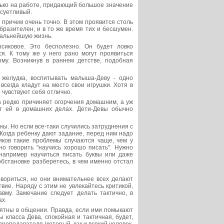
лько на работе, придающий большое значение
 суетливый.
причем очень точно. В этом проявится столь
бразителен, и в то же время тих и бесшумен.
дальнейшую жизнь.
сиковое. Это бесполезно. Он будет ловко
я. К тому же у него рано могут проявиться
му. Возникнув в раннем детстве, подобная
 желудка, воспитывать малыша-Деву - одно
всегда кладут на место свои игрушки. Хотя в
 чувствуют себя отлично.
а редко причиняет огорчения домашним, а уж
ет ей в домашних делах. Дети-Девы обычно
ы. Но если все-таки случились затруднения с
. Когда ребенку дают задание, перед ним надо
иков такие проблемы случаются чаще, чем у
но говорить "научись хорошо писать". Нужно
 например научиться писать буквы или даже
бстановке разберетесь, в чем именно отстал
овориться, но они внимательнее всех делают
вие. Наряду с этим не увлекайтесь критикой,
вму. Замечание следует делать тактично, в
ах.
иятны в общении. Правда, если ими помыкают
 класса Дева, спокойная и тактичная, будет,