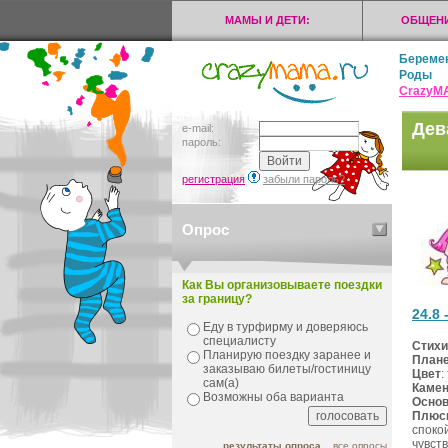
МАМЫ И ДЕТИ:
ОБЩЕНИ
Береме
Роды
CrazyМ
Дев
e-mail:
пароль:
регистрация
забыли пароль?
Опрос
Как Вы организовываете поездки
за границу?
24.8 
Еду в турфирму и доверяюсь
специалисту
Стихи
Планирую поездку заранее и
Плане
заказываю билеты/гостиницу
Цвет
:
сам(а)
Каме
Возможны оба варианта
Основ
Плюсы
споко
чувст
результаты опроса
все опросы