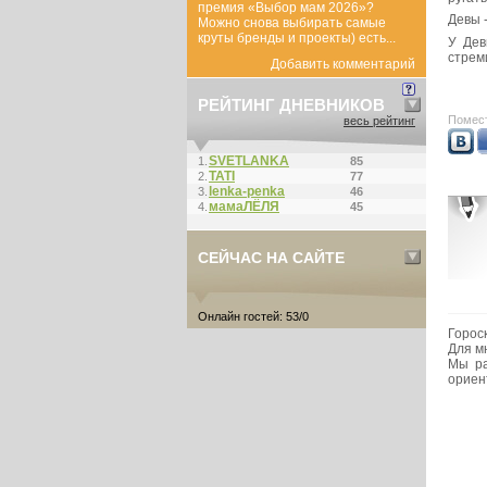
премия «Выбор мам 2026»?
Девы 
Можно снова выбирать самые
круты бренды и проекты) есть...
У Дев
стрем
Добавить комментарий
РЕЙТИНГ ДНЕВНИКОВ
Помест
весь рейтинг
SVETLANKA
1.
85
ТАТI
2.
77
lenka-penka
3.
46
мамаЛЁЛЯ
4.
45
СЕЙЧАС НА САЙТЕ
Онлайн гостей: 53/0
Гороск
Для мн
Мы ра
ориен