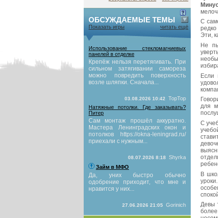
Минус
мелоч
ОБСУЖДАЕМЫЕ ТЕМЫ
С сам
Показать игры
читать ещё
редко
Эти, 
Не пы
Использование стекломагниевых
уверт
панелей в отделке
необы
Крепёж нельзя перетягивать. При
избир
сильном затягивании самореза
можно повредить поверхность
Если 
возле шляпки. Сначала...
удово
компа
TopTop
03.08.2026 10:42
Говор
для м
Натяжные потолки. Где заказывать?
послу
Питер
Сам монтаж прошёл аккуратно.
С уче
Мастера Ленинградских окон и
учебо
потолков https://okna-leningrad.ru/
стави
приехали с нужным...
девоч
выясн
отдел
Shyrka
08.07.2026 8:18
ребен
Займ в МФО
В шко
Да, уних быстро обычно
уроки
одобрение приходит, что мне и
особе
нравится у них...
споко
Девы 
Gorinich
27.06.2026 21:05
более