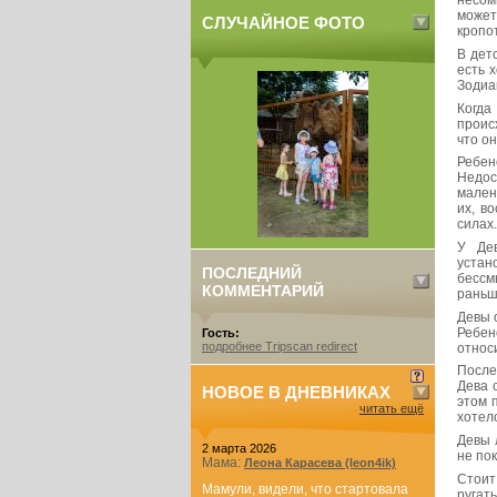
несом
может
СЛУЧАЙНОЕ ФОТО
кропо
В дет
есть 
Зодиа
Когда
проис
что о
Ребен
Недос
мален
их, в
силах.
У Дев
устан
ПОСЛЕДНИЙ
бессм
КОММЕНТАРИЙ
раньш
Девы 
Ребен
Гость:
подробнее Tripscan redirect
относ
После
Дева 
НОВОЕ В ДНЕВНИКАХ
этом 
читать ещё
хотел
Девы 
2 марта 2026
не по
Мама:
Леона Карасева (leon4ik)
Стоит
Мамули, видели, что стартовала
ругат