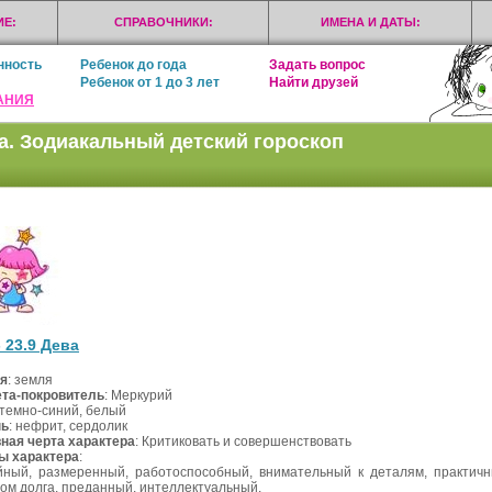
Е:
СПРАВОЧНИКИ:
ИМЕНА И ДАТЫ:
нность
Ребенок до года
Задать вопрос
Ребенок от 1 до 3 лет
Найти друзей
АНИЯ
а. Зодиакальный детский гороскоп
- 23.9 Дева
я
: земля
та-покровитель
: Меркурий
 темно-синий, белый
нь
: нефрит, сердолик
ная черта характера
: Критиковать и совершенствовать
 характера
:
йный, размеренный, работоспособный, внимательный к деталям, практич
вом долга, преданный, интеллектуальный.