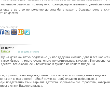
- маленькие реалисты, поэтому они, пожалуй, единственные из детей, не очен
ы еще в детстве непременно должна быть какая-то большая цель в жизн
иться достичь.
ить ссылку в:
28.10.2010
Irrinna
сообщить о спаме
Ну на доже как четко подмечено , у нас дедушка именно Дева и все написано
такое бывает , много очень много положительных качеств . Интересно к
сделать все сказанное и возможное и лучшее из нашего младенца.
оп, зодиаки, знаки зодиака, совместимость знаков зодиака, камень зодиака...
огих эти слова о некой тайной науке, которой владеют избранные. :)
ды представить Вым вариант детского зодиакального гороскопа, которы
тиры в жизни Вашего малыша.