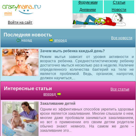
Форум мам
Статьи
Дневники
Новости
Войти на сайт
Последняя новость
Все новости
назад
вперед
Зачем мыть ребенка каждый день?
Режим мытья зависит от уровня активности и
возраста ребенка. Среднестатистическому ребенку
достаточно мыться несколько раз в неделю. Наличие
определенного количества бактерий на теле не
является проблемой. Ведь, организм, напротив,
должен научиться,...
Интересные статьи
Все статьи
вперед
Закаливание детей
Одним из эффективных способов укрепить здоровье
крохи является закаливание. Многие слышали о нем,
многие даже пробовали заниматься закаливанием,
но вот о применении его своим детям родители
обычно знают немного. На самом же деле –
закаливание это...