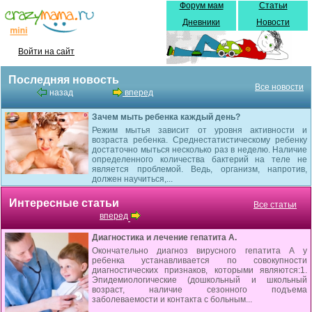
Форум мам
Статьи
Дневники
Новости
Войти на сайт
Последняя новость
Все новости
назад
вперед
Зачем мыть ребенка каждый день?
Режим мытья зависит от уровня активности и
возраста ребенка. Среднестатистическому ребенку
достаточно мыться несколько раз в неделю. Наличие
определенного количества бактерий на теле не
является проблемой. Ведь, организм, напротив,
должен научиться,...
Интересные статьи
Все статьи
вперед
Диагностика и лечение гепатита А.
Окончательно диагноз вирусного гепатита А у
ребенка устанавливается по совокупности
диагностических признаков, которыми являются:1.
Эпидемиологические (дошкольный и школьный
возраст, наличие сезонного подъема
заболеваемости и контакта с больным...