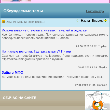
Обсуждаемые темы
Показать игры
Назад
Вперед
[1]
[2]
[3]
[4]
[5]
[6]
[7]
[8]
[9]
[10]
[11]
Использование стекломагниевых панелей в отделке
Крепёж нельзя перетягивать. При сильном затягивании самореза можно
повредить поверхность возле шляпки. Сначала...
TopTop
03.08.2026 10:42
Натяжные потолки. Где заказывать? Питер
Сам монтаж прошёл аккуратно. Мастера Ленинградских окон и потолков
https://okna-leningrad.ru/ приехали с нужным...
Shyrka
08.07.2026 8:18
Займ в МФО
Да, уних быстро обычно одобрение приходит, что мне и нравится у них...
Gorinich
27.06.2026 21:05
СЕЙЧАС НА САЙТЕ