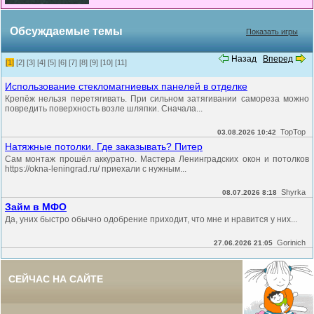
Обсуждаемые темы
Показать игры
Назад
Вперед
[1]
[2]
[3]
[4]
[5]
[6]
[7]
[8]
[9]
[10]
[11]
Использование стекломагниевых панелей в отделке
Крепёж нельзя перетягивать. При сильном затягивании самореза можно
повредить поверхность возле шляпки. Сначала...
TopTop
03.08.2026 10:42
Натяжные потолки. Где заказывать? Питер
Сам монтаж прошёл аккуратно. Мастера Ленинградских окон и потолков
https://okna-leningrad.ru/ приехали с нужным...
Shyrka
08.07.2026 8:18
Займ в МФО
Да, уних быстро обычно одобрение приходит, что мне и нравится у них...
Gorinich
27.06.2026 21:05
СЕЙЧАС НА САЙТЕ