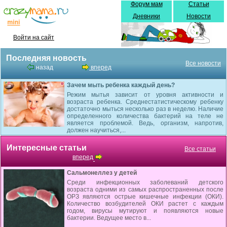
Форум мам
Статьи
Дневники
Новости
Войти на сайт
Последняя новость
Все новости
назад
вперед
Зачем мыть ребенка каждый день?
Режим мытья зависит от уровня активности и
возраста ребенка. Среднестатистическому ребенку
достаточно мыться несколько раз в неделю. Наличие
определенного количества бактерий на теле не
является проблемой. Ведь, организм, напротив,
должен научиться,...
Интересные статьи
Все статьи
вперед
Сальмонеллез у детей
Среди инфекционных заболеваний детского
возраста одними из самых распространенных после
ОРЗ являются острые кишечные инфекции (ОКИ).
Количество возбудителей ОКИ растет с каждым
годом, вирусы мутируют и появляются новые
бактерии. Ведущее место в...