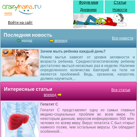
Форум мам
Статьи
Дневники
Новости
Войти на сайт
Последняя новость
Все новости
назад
вперед
Зачем мыть ребенка каждый день?
Режим мытья зависит от уровня активности и
возраста ребенка. Среднестатистическому ребенку
достаточно мыться несколько раз в неделю. Наличие
определенного количества бактерий на теле не
является проблемой. Ведь, организм, напротив,
должен научиться,...
Интересные статьи
Все статьи
вперед
Гепатит С
Гепатит С представляет одну из самых главных
медико-социальных проблем во всем мире. По
некоторым данным, вирусом инфицировано 500 млн.
человек по всему миру. Вирус гепатита С был открыт
намного позже, чем остальные вирусы. Он обладает
особенной...