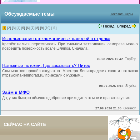
Обсуждаемые темы
Показать игры
Назад
Вперед
[1]
[2]
[3]
[4]
[5]
[6]
[7]
[8]
[9]
[10]
[11]
Использование стекломагниевых панелей в отделке
Крепёж нельзя перетягивать. При сильном затягивании самореза можно
повредить поверхность возле шляпки. Сначала...
TopTop
03.08.2026 10:42
Натяжные потолки. Где заказывать? Питер
Сам монтаж прошёл аккуратно. Мастера Ленинградских окон и потолков
https://okna-leningrad.ru/ приехали с нужным...
Shyrka
08.07.2026 8:18
Займ в МФО
Да, уних быстро обычно одобрение приходит, что мне и нравится у них...
Gorinich
27.06.2026 21:05
СЕЙЧАС НА САЙТЕ