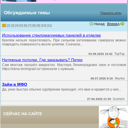
Обсуждаемые темы
Показать игры
Назад
Вперед
[1]
[2]
[3]
[4]
[5]
[6]
[7]
[8]
[9]
[10]
[11]
Использование стекломагниевых панелей в отделке
Крепёж нельзя перетягивать. При сильном затягивании самореза можно
повредить поверхность возле шляпки. Сначала...
TopTop
03.08.2026 10:42
Натяжные потолки. Где заказывать? Питер
Сам монтаж прошёл аккуратно. Мастера Ленинградских окон и потолков
https://okna-leningrad.ru/ приехали с нужным...
Shyrka
08.07.2026 8:18
Займ в МФО
Да, уних быстро обычно одобрение приходит, что мне и нравится у них...
Gorinich
27.06.2026 21:05
СЕЙЧАС НА САЙТЕ