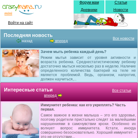
Форум мам
Статьи
Дневники
Новости
Войти на сайт
Последняя новость
Все новости
назад
вперед
Зачем мыть ребенка каждый день?
Режим мытья зависит от уровня активности и
возраста ребенка. Среднестатистическому ребенку
достаточно мыться несколько раз в неделю. Наличие
определенного количества бактерий на теле не
является проблемой. Ведь, организм, напротив,
должен научиться,...
Интересные статьи
Все статьи
вперед
Иммунитет ребенка: как его укреплять? Часть
первая.
Самое важное в жизни малыша – это его здоровье,
поэтому родители пристально следят за малейшими
нарушениями в самочувствии крохи. Особенно их
волнует вопрос иммунитета. Кстати, иногда
совершенно безосновательно. Хороший иммунитет –
это не отсутствие...