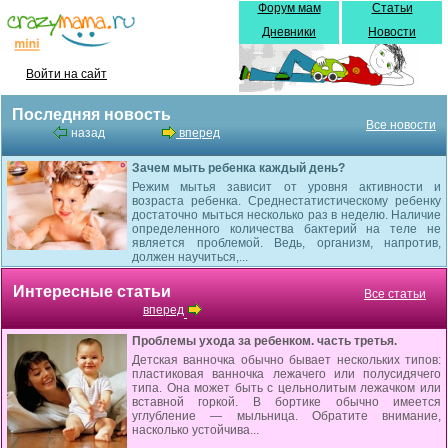
Форум мам
Статьи
Дневники
Новости
Войти на сайт
Последняя новость
Все новости
назад
вперед
Зачем мыть ребенка каждый день?
Режим мытья зависит от уровня активности и
возраста ребенка. Среднестатистическому ребенку
достаточно мыться несколько раз в неделю. Наличие
определенного количества бактерий на теле не
является проблемой. Ведь, организм, напротив,
должен научиться,...
Интересные статьи
Все статьи
вперед
Проблемы ухода за ребенком. часть третья.
Детская ванночка обычно бывает нескольких типов:
пластиковая ванночка лежачего или полусидячего
типа. Она может быть с цельнолитым лежачком или
вставной горкой. В бортике обычно имеется
углубление — мыльница. Обратите внимание,
насколько устойчива...