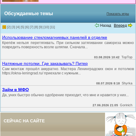
Обсуждаемые темы
Показать игры
Назад
Вперед
[1]
[2]
[3]
[4]
[5]
[6]
[7]
[8]
[9]
[10]
[11]
Использование стекломагниевых панелей в отделке
Крепёж нельзя перетягивать. При сильном затягивании самореза можно
повредить поверхность возле шляпки. Сначала...
TopTop
03.08.2026 10:42
Натяжные потолки. Где заказывать? Питер
Сам монтаж прошёл аккуратно. Мастера Ленинградских окон и потолков
https://okna-leningrad.ru/ приехали с нужным...
Shyrka
08.07.2026 8:18
Займ в МФО
Да, уних быстро обычно одобрение приходит, что мне и нравится у них...
Gorinich
27.06.2026 21:05
СЕЙЧАС НА САЙТЕ