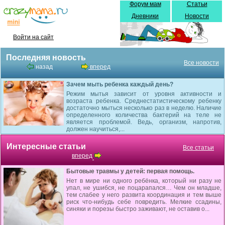
Форум мам
Статьи
Дневники
Новости
Войти на сайт
Последняя новость
Все новости
назад
вперед
Зачем мыть ребенка каждый день?
Режим мытья зависит от уровня активности и
возраста ребенка. Среднестатистическому ребенку
достаточно мыться несколько раз в неделю. Наличие
определенного количества бактерий на теле не
является проблемой. Ведь, организм, напротив,
должен научиться,...
Интересные статьи
Все статьи
вперед
Бытовые травмы у детей: первая помощь.
Нет в мире ни одного ребёнка, который ни разу не
упал, не ушибся, не поцарапался… Чем он младше,
тем слабее у него развита координация и тем выше
риск что-нибудь себе повредить. Мелкие ссадины,
синяки и порезы быстро заживают, не оставив о...