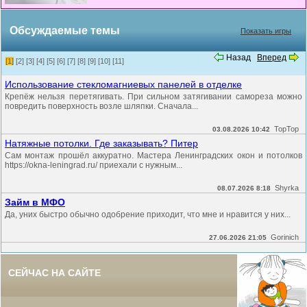
Обсуждаемые темы
Показать игры
Назад
Вперед
[1]
[2]
[3]
[4]
[5]
[6]
[7]
[8]
[9]
[10]
[11]
Использование стекломагниевых панелей в отделке
Крепёж нельзя перетягивать. При сильном затягивании самореза можно
повредить поверхность возле шляпки. Сначала...
TopTop
03.08.2026 10:42
Натяжные потолки. Где заказывать? Питер
Сам монтаж прошёл аккуратно. Мастера Ленинградских окон и потолков
https://okna-leningrad.ru/ приехали с нужным...
Shyrka
08.07.2026 8:18
Займ в МФО
Да, уних быстро обычно одобрение приходит, что мне и нравится у них...
Gorinich
27.06.2026 21:05
СЕЙЧАС НА САЙТЕ