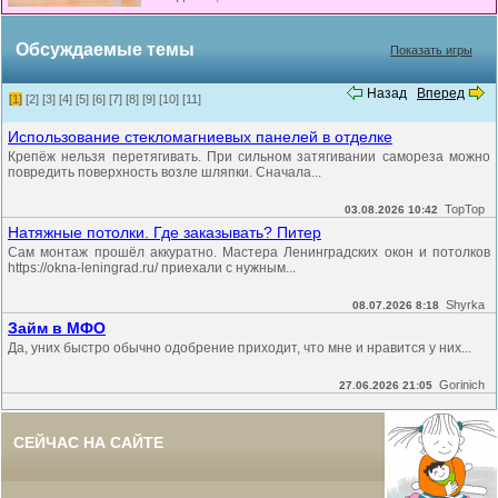
Обсуждаемые темы
Показать игры
Назад
Вперед
[1]
[2]
[3]
[4]
[5]
[6]
[7]
[8]
[9]
[10]
[11]
Использование стекломагниевых панелей в отделке
Крепёж нельзя перетягивать. При сильном затягивании самореза можно
повредить поверхность возле шляпки. Сначала...
TopTop
03.08.2026 10:42
Натяжные потолки. Где заказывать? Питер
Сам монтаж прошёл аккуратно. Мастера Ленинградских окон и потолков
https://okna-leningrad.ru/ приехали с нужным...
Shyrka
08.07.2026 8:18
Займ в МФО
Да, уних быстро обычно одобрение приходит, что мне и нравится у них...
Gorinich
27.06.2026 21:05
СЕЙЧАС НА САЙТЕ