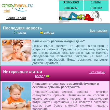
Форум мам
Статьи
Дневники
Новости
Войти на сайт
Последняя новость
Все новости
назад
вперед
Зачем мыть ребенка каждый день?
Режим мытья зависит от уровня активности и
возраста ребенка. Среднестатистическому ребенку
достаточно мыться несколько раз в неделю. Наличие
определенного количества бактерий на теле не
является проблемой. Ведь, организм, напротив,
должен научиться,...
Интересные статьи
Все статьи
вперед
Пищеварительная система детей: функции и
основные причины расстройств.
Пищеварительная система ребенка – сложная
совокупность орга­нов. Назначение ее состоит в
удовлетворении энергетических и пла­стических
потребностей организма. Она является составной
частью еще более сложной системы пищевого
поведения,...