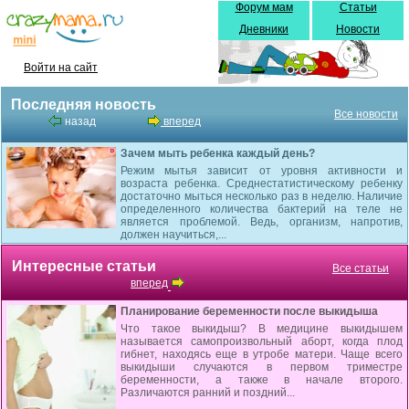
Форум мам
Статьи
Дневники
Новости
Войти на сайт
Последняя новость
Все новости
назад
вперед
Зачем мыть ребенка каждый день?
Режим мытья зависит от уровня активности и
возраста ребенка. Среднестатистическому ребенку
достаточно мыться несколько раз в неделю. Наличие
определенного количества бактерий на теле не
является проблемой. Ведь, организм, напротив,
должен научиться,...
Интересные статьи
Все статьи
вперед
Планирование беременности после выкидыша
Что такое выкидыш? В медицине выкидышем
называется самопроизвольный аборт, когда плод
гибнет, находясь еще в утробе матери. Чаще всего
выкидыши случаются в первом триместре
беременности, а также в начале второго.
Различаются ранний и поздний...