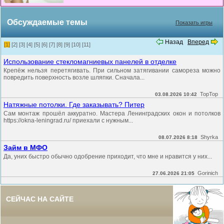
Обсуждаемые темы
Показать игры
Назад
Вперед
[1]
[2]
[3]
[4]
[5]
[6]
[7]
[8]
[9]
[10]
[11]
Использование стекломагниевых панелей в отделке
Крепёж нельзя перетягивать. При сильном затягивании самореза можно
повредить поверхность возле шляпки. Сначала...
TopTop
03.08.2026 10:42
Натяжные потолки. Где заказывать? Питер
Сам монтаж прошёл аккуратно. Мастера Ленинградских окон и потолков
https://okna-leningrad.ru/ приехали с нужным...
Shyrka
08.07.2026 8:18
Займ в МФО
Да, уних быстро обычно одобрение приходит, что мне и нравится у них...
Gorinich
27.06.2026 21:05
СЕЙЧАС НА САЙТЕ