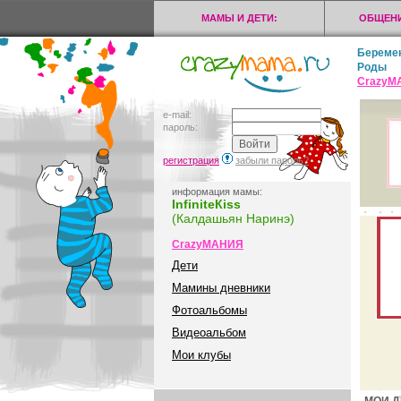
МАМЫ И ДЕТИ:
ОБЩЕНИ
Береме
Роды
CrazyМ
e-mail:
пароль:
регистрация
забыли пароль?
информация мамы:
InfiniteКiss
(Калдашьян Наринэ)
CrazyМАНИЯ
Дети
Мамины дневники
Фотоальбомы
Видеоальбом
Мои клубы