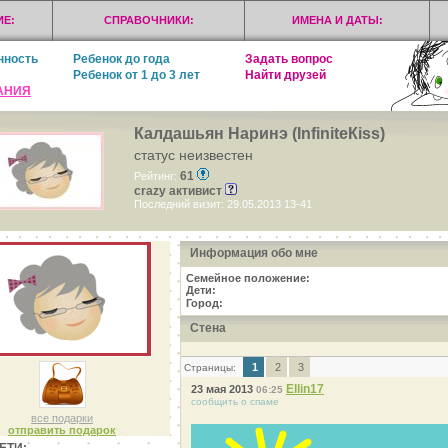
Е:
СПРАВОЧНИКИ:
ИМЕНА И ДАТЫ:
нность
Ребенок до года
Задать вопрос
Ребенок от 1 до 3 лет
Найти друзей
АНИЯ
Калдашьян Наринэ (InfiniteКiss)
статус неизвестен
61
Рейтинг:
crazy активист
Последний визит: 29.05.2013 13-41
Информация обо мне
Семейное положение:
Дети:
Город:
Стена
1
2
3
Страницы:
Ellin17
23 мая 2013
06:25
сообщить о спаме
все подарки
отправить подарок