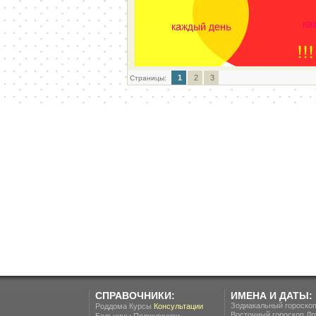
1
2
3
Страницы:
СПРАВОЧНИКИ:
ИМЕНА И ДАТЫ:
Зодиакальный гороско
Роддома
Курсы
Консультации
Восточный гороскоп
Др