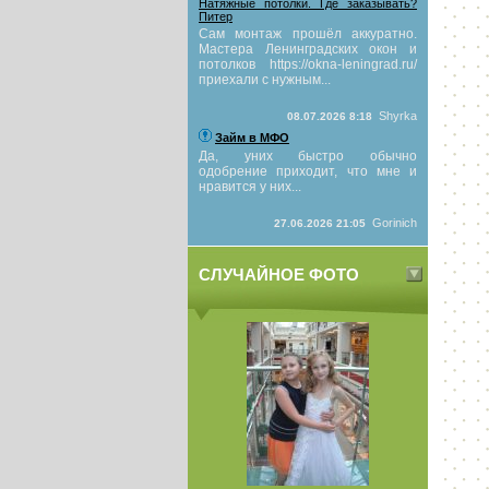
Натяжные потолки. Где заказывать?
Питер
Сам монтаж прошёл аккуратно.
Мастера Ленинградских окон и
потолков https://okna-leningrad.ru/
приехали с нужным...
Shyrka
08.07.2026 8:18
Займ в МФО
Да, уних быстро обычно
одобрение приходит, что мне и
нравится у них...
Gorinich
27.06.2026 21:05
СЛУЧАЙНОЕ ФОТО