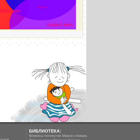
БИБЛИОТЕКА:
п
Вопросы почемучек
Мамин словарь
уидов