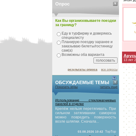
МОИ Д
Опрос
Как Вы организовываете поездки
за границу?
Еду в турфирму и доверяюсь
специалисту
Планирую поездку заранее и
заказываю билеты/гостиницу
сам(а)
Возможны оба варианта
Арус
13 лет 
результаты опроса
все опросы
ОБСУЖДАЕМЫЕ ТЕМЫ
Показать игры
читать ещё
Использование стекломагниевых
панелей в отделке
Крепёж нельзя перетягивать. При
сильном затягивании самореза
можно повредить поверхность
возле шляпки. Сначала...
TopTop
03.08.2026 10:42