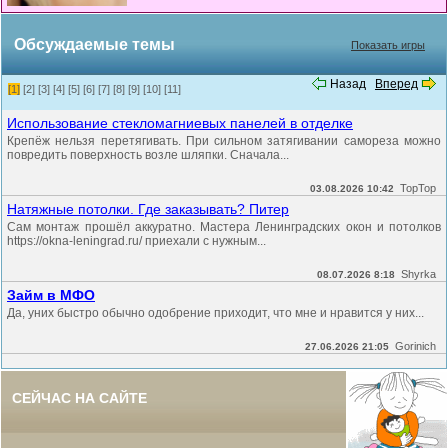
Обсуждаемые темы
Показать игры
Назад
Вперед
[1]
[2]
[3]
[4]
[5]
[6]
[7]
[8]
[9]
[10]
[11]
Использование стекломагниевых панелей в отделке
Крепёж нельзя перетягивать. При сильном затягивании самореза можно
повредить поверхность возле шляпки. Сначала...
TopTop
03.08.2026 10:42
Натяжные потолки. Где заказывать? Питер
Сам монтаж прошёл аккуратно. Мастера Ленинградских окон и потолков
https://okna-leningrad.ru/ приехали с нужным...
Shyrka
08.07.2026 8:18
Займ в МФО
Да, уних быстро обычно одобрение приходит, что мне и нравится у них...
Gorinich
27.06.2026 21:05
СЕЙЧАС НА САЙТЕ