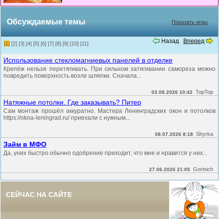
Обсуждаемые темы
Показать игры
Назад
Вперед
[1]
[2]
[3]
[4]
[5]
[6]
[7]
[8]
[9]
[10]
[11]
Использование стекломагниевых панелей в отделке
Крепёж нельзя перетягивать. При сильном затягивании самореза можно
повредить поверхность возле шляпки. Сначала...
TopTop
03.08.2026 10:42
Натяжные потолки. Где заказывать? Питер
Сам монтаж прошёл аккуратно. Мастера Ленинградских окон и потолков
https://okna-leningrad.ru/ приехали с нужным...
Shyrka
08.07.2026 8:18
Займ в МФО
Да, уних быстро обычно одобрение приходит, что мне и нравится у них...
Gorinich
27.06.2026 21:05
СЕЙЧАС НА САЙТЕ