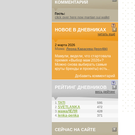
КОММЕНТАРИЙ
Гость:
click over here now martian sui wallet
НОВОЕ В ДНЕВНИКАХ
читать ещё
2 марта 2026
Мама:
Леона Карасева (leon4ik)
Мамули, видели, что стартовала
премия «Выбор мам 2026»?
Можно снова выбирать самые
круты бренды и проекты) есть...
Добавить комментарий
РЕЙТИНГ ДНЕВНИКОВ
весь рейтинг
ТАТI
1.
595
SVETLANKA
2.
472
мамаЛЁЛЯ
3.
428
lenka-penka
4.
371
СЕЙЧАС НА САЙТЕ