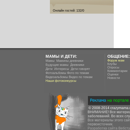
Онлайн гостей: 132/0
МАМЫ И ДЕТИ:
ОБЩЕНИЕ:
.
Форум мам
Мамы
Мамины дневники
Клубы
.
Будущие мамы
Дневники
Опросы
.
.
Дети
Интересы
Дети говорят
Комментарии
Фотоальбомы
Фото по темам
Оценки
Видеоальбомы
Видео по темам
Новости
Наши фотоконкурсы
© 2008-2014
crazymama.
ВНИМАНИЕ! Все материал
заболеваний. Во всех слу
Все материалы этого сай
первоисточник.
Разработка сайта
Вебсту