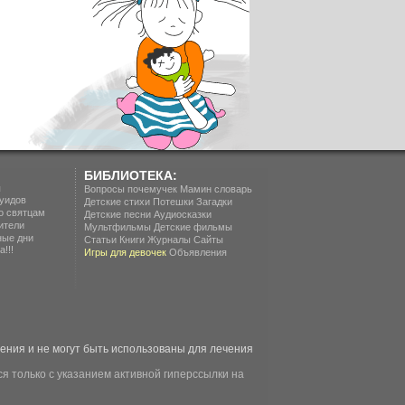
БИБЛИОТЕКА:
п
Вопросы почемучек
Мамин словарь
уидов
Детские стихи
Потешки
Загадки
о святцам
Детские песни
Аудиосказки
ители
Мультфильмы
Детские фильмы
ные дни
Статьи
Книги
Журналы
Сайты
!!!
Игры для девочек
Объявления
ия и не могут быть использованы для лечения
я только с указанием активной гиперссылки на