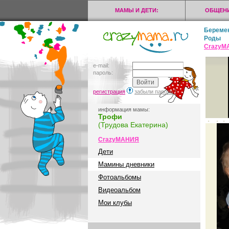
МАМЫ И ДЕТИ:
ОБЩЕНИ
Береме
Роды
CrazyМ
e-mail:
пароль:
регистрация
забыли пароль?
информация мамы:
Трофи
(Трудова Екатерина)
CrazyМАНИЯ
Дети
Мамины дневники
Фотоальбомы
Видеоальбом
Мои клубы