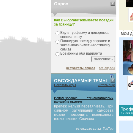
Опрос
Как Вы организовываете поездки
за границу?
Еду в турфирму и доверяюсь
МОИ Д
специалисту
Планирую поездку заранее и
заказываю билеты/гостиницу
сам(а)
Возможны оба варианта
результаты опроса
все опросы
ОБСУЖДАЕМЫЕ ТЕМЫ
Показать игры
читать ещё
Использование стекломагниевых
панелей в отделке
Крепёж нельзя перетягивать. При
Троф
сильном затягивании самореза
17 лет 
можно повредить поверхность
возле шляпки. Сначала...
TopTop
03.08.2026 10:42