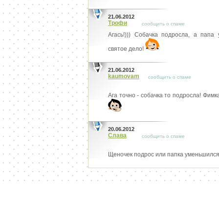
21.06.2012
Трофи
сообщить о спаме
Агась!))) Собачка подросла, а папа 
святое дело!
21.06.2012
kaumovam
сообщить о спаме
Ага точно - собачка то подросла! Фим
20.06.2012
Слава
сообщить о спаме
Щеночек подрос или папка уменьшился