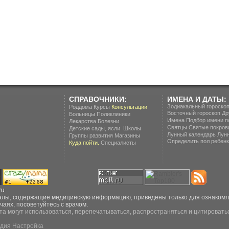
СПРАВОЧНИКИ:
ИМЕНА И ДАТЫ:
Зодиакальный гороско
Роддома
Курсы
Консультации
Восточный гороскоп
Др
Больницы
Поликлиники
Имена
Подбор имени п
Лекарства
Болезни
Святцы
Святые покров
.
Детские сады, ясли
Школы
Лунный календарь
Лун
Группы развития
Магазины
Определить пол ребенка
Куда пойти.
Специалисты
ru
ы, содержащие медицинскую информацию, приведены только для ознакомлен
чаях, посоветуйтесь с врачом.
та могут использоваться, перепечатываться, распространяться и цитироватьс
дия Настройка