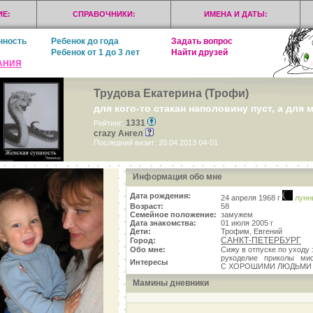
Е:
СПРАВОЧНИКИ:
ИМЕНА И ДАТЫ:
нность
Ребенок до года
Задать вопрос
Ребенок от 1 до 3 лет
Найти друзей
АНИЯ
Трудова Екатерина (Трофи)
для кого-то стакан наполовину пуст, а для 
1331
Рейтинг:
crazy Ангел
Последний визит: 20.04.2013 04-01
Информация обо мне
Дата рождения:
24 апреля 1968 г
лунн
Возраст:
58
Семейное положение:
замужем
Дата знакомства:
01 июля 2005 г
Дети:
Трофим, Евгений
САНКТ-ПЕТЕРБУРГ
Город:
Обо мне:
Сижу в отпуске по уход
рукоделие приколы м
Интересы
С ХОРОШИМИ ЛЮДЬМ
Мамины дневники