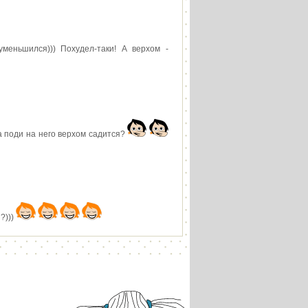
уменьшился))) Похудел-таки! А верхом -
ка поди на него верхом садится?
?)))