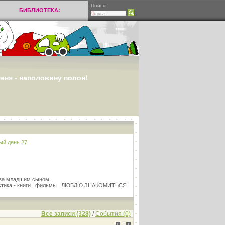
Поиск:
БИБЛИОТЕКА:
меня - наполовину полон!
ый день 27
у за младшим сыном
истика - книги фильмы ЛЮБЛЮ ЗНАКОМИТЬСЯ
И
Все записи (328)
/
События (0)
|
<
>