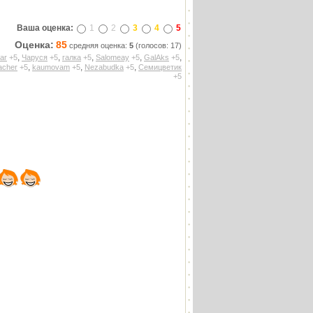
Ваша оценка:
1
2
3
4
5
Оценка:
85
средняя оценка:
5
(голосов: 17)
,
,
,
,
,
ar
+5
Чаруся
+5
галка
+5
Salomeay
+5
GalAks
+5
,
,
,
acher
+5
kaumovam
+5
Nezabudka
+5
Семицветик
+5