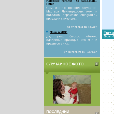
Натяжные потолки. Где заказывать?
Питер
Сам монтаж прошёл аккуратно.
Мастера Ленинградских окон и
потолков https://okna-leningrad.ru/
приехали с нужным...
Shyrka
08.07.2026 8:18
Займ в МФО
Евге
Да, уних быстро обычно
38 лет 
одобрение приходит, что мне и
нравится у них...
Gorinich
27.06.2026 21:05
СЛУЧАЙНОЕ ФОТО
ПОСЛЕДНИЙ