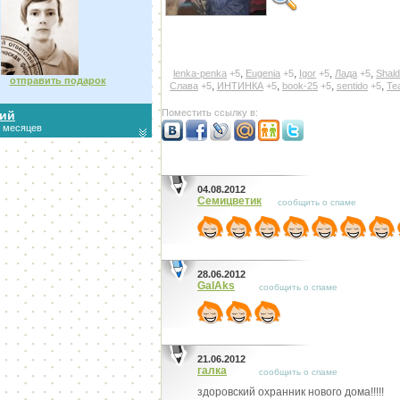
,
,
,
,
lenka-penka
+5
Eugenia
+5
Igor
+5
Лада
+5
Shald
отправить подарок
,
,
,
,
Слава
+5
ИНТИНКА
+5
book-25
+5
sentido
+5
Te
Поместить ссылку в:
ний
6 месяцев
04.08.2012
Семицветик
сообщить о спаме
28.06.2012
GalAks
сообщить о спаме
21.06.2012
галка
сообщить о спаме
здоровский охранник нового дома!!!!!