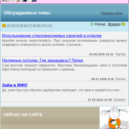
Обсуждаемые темы
Показать игры
Назад
Вперед
[1]
[2]
[3]
[4]
[5]
[6]
[7]
[8]
[9]
[10]
[11]
Использование стекломагниевых панелей в отделке
Крепёж нельзя перетягивать. При сильном затягивании самореза можно
повредить поверхность возле шляпки. Сначала...
TopTop
03.08.2026 10:42
Натяжные потолки. Где заказывать? Питер
Сам монтаж прошёл аккуратно. Мастера Ленинградских окон и потолков
https://okna-leningrad.ru/ приехали с нужным...
Shyrka
08.07.2026 8:18
Займ в МФО
Да, уних быстро обычно одобрение приходит, что мне и нравится у них...
Gorinich
27.06.2026 21:05
СЕЙЧАС НА САЙТЕ