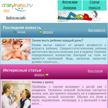
Форум мам
Статьи
Дневники
Новости
Войти на сайт
Последняя новость
Все новости
назад
вперед
Зачем мыть ребенка каждый день?
Режим мытья зависит от уровня активности и
возраста ребенка. Среднестатистическому ребенку
достаточно мыться несколько раз в неделю. Наличие
определенного количества бактерий на теле не
является проблемой. Ведь, организм, напротив,
должен научиться,...
Интересные статьи
Все статьи
вперед
Ангина у крохи
Проблемы с горлом возникают у детей уже с
рождения. Особенно опасной болезнью считается
ангина, или, как принято называть ее в современной
медицине, острый тонзиллит. Обычно это боли в
горле, недомогание, лихорадка, а у малышей к ним
могут...