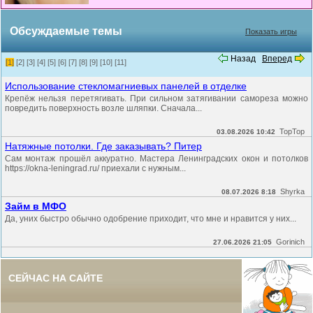
Обсуждаемые темы
Показать игры
Назад
Вперед
[1]
[2]
[3]
[4]
[5]
[6]
[7]
[8]
[9]
[10]
[11]
Использование стекломагниевых панелей в отделке
Крепёж нельзя перетягивать. При сильном затягивании самореза можно
повредить поверхность возле шляпки. Сначала...
TopTop
03.08.2026 10:42
Натяжные потолки. Где заказывать? Питер
Сам монтаж прошёл аккуратно. Мастера Ленинградских окон и потолков
https://okna-leningrad.ru/ приехали с нужным...
Shyrka
08.07.2026 8:18
Займ в МФО
Да, уних быстро обычно одобрение приходит, что мне и нравится у них...
Gorinich
27.06.2026 21:05
СЕЙЧАС НА САЙТЕ