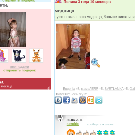
отправить подарок
Полина 3 года 10 месяцев
ЕТИ:
модница
ну вот такая наша модница, больше писать ни
все подарки
отправить подарок
на
2 месяца
,
,
,
Eugenia
+5
мамаЛЁЛЯ
+5
SVETLANKA
+5
Gal
Поместить ссылку в:
30.04.2011
sentido
сообщить о спаме