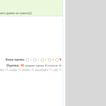
чего думаю не нужно))))
Ваша оценка:
1
2
3
4
5
Оценка:
40
средняя оценка:
5
(голосов: 8)
,
,
,
,
Aks
+5
Слава
+5
sentido
+5
Nezabudka
+5
Jalo
+5