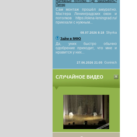
Натяжные потолки. Где заказывать?
Питер
Сам монтаж прошёл аккуратно.
Мастера Ленинградских окон и
потолков https://okna-leningrad.ru/
приехали с нужным...
Shyrka
08.07.2026 8:18
Займ в МФО
Да, уних быстро обычно
одобрение приходит, что мне и
нравится у них...
Gorinich
27.06.2026 21:05
СЛУЧАЙНОЕ ВИДЕО