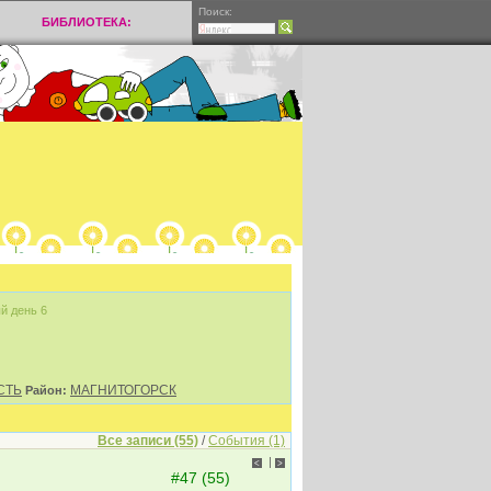
Поиск:
БИБЛИОТЕКА:
й день 6
СТЬ
МАГНИТОГОРСК
Район:
Все записи (55)
/
События (1)
|
<
>
#47 (55)