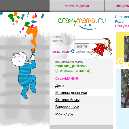
МАМЫ И ДЕТИ:
ОБЩЕНИ
Береме
Роды
CrazyМ
e-mail:
пароль:
регистрация
забыли пароль?
информация мамы:
madam_petrova
(Петрова Татьяна)
CrazyМАНИЯ
Дети
Мамины дневники
Фотоальбомы
Видеоальбом
Мои клубы