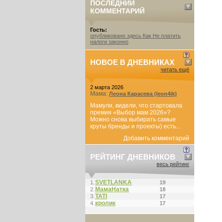
ПОСЛЕДНИЙ
КОММЕНТАРИЙ
Гость:
опубликовано здесь Как Не платить
налоги законно
НОВОЕ В ДНЕВНИКАХ
читать ещё
2 марта 2026
Мама:
Леона Карасева (leon4ik)
Мамули, видели, что стартовала
премия «Выбор мам 2026»?
Можно снова выбирать самые
круты бренды и проекты) есть...
Добавить комментарий
РЕЙТИНГ ДНЕВНИКОВ
весь рейтинг
SVETLANKA
1.
19
МамаНатка
2.
18
ТАТI
3.
17
кролик
4.
17