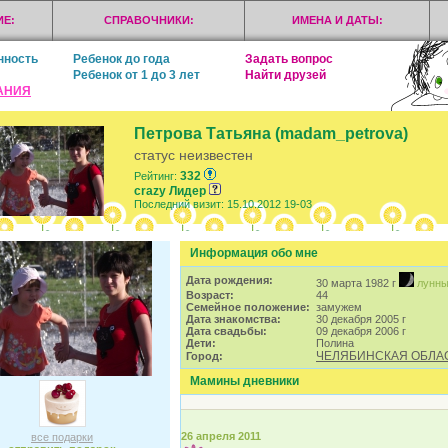
Е:
СПРАВОЧНИКИ:
ИМЕНА И ДАТЫ:
нность
Ребенок до года
Задать вопрос
Ребенок от 1 до 3 лет
Найти друзей
АНИЯ
Петрова Татьяна (madam_petrova)
статус неизвестен
332
Рейтинг:
crazy Лидер
Последний визит: 15.10.2012 19-03
Информация обо мне
Дата рождения:
30 марта 1982 г
лунны
Возраст:
44
Семейное положение:
замужем
Дата знакомства:
30 декабря 2005 г
Дата свадьбы:
09 декабря 2006 г
Дети:
Полина
ЧЕЛЯБИНСКАЯ ОБЛА
Город:
Мамины дневники
26 апреля 2011
все подарки