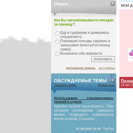
Опрос
МОИ Д
Как Вы организовываете поездки
за границу?
Еду в турфирму и доверяюсь
специалисту
Планирую поездку заранее и
заказываю билеты/гостиницу
сам(а)
Возможны оба варианта
результаты опроса
все опросы
ОБСУЖДАЕМЫЕ ТЕМЫ
Поли
Показать игры
читать ещё
19 лет 
Использование стекломагниевых
панелей в отделке
Крепёж нельзя перетягивать. При
сильном затягивании самореза
можно повредить поверхность
возле шляпки. Сначала...
TopTop
03.08.2026 10:42